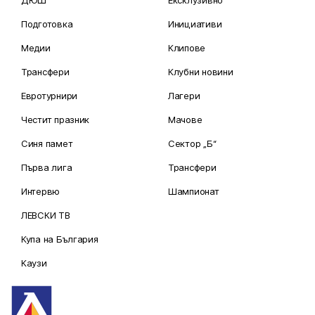
Подготовка
Инициативи
Медии
Клипове
Трансфери
Клубни новини
Евротурнири
Лагери
Честит празник
Мачове
Синя памет
Сектор „Б“
Първа лига
Трансфери
Интервю
Шампионат
ЛЕВСКИ ТВ
Купа на България
Каузи