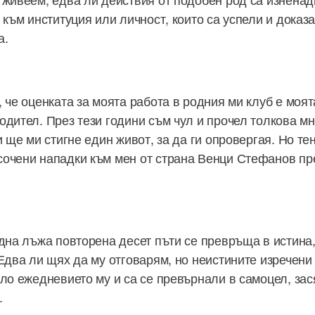
 към институция или личност, които са успели и дока
а.
 че оценката за моята работа в родния ми клуб е моят
одител. През тези години съм чул и прочел толкова м
и ще ми стигне един живот, за да ги опровергая. Но т
очени нападки към мен от страна Венци Стефанов пр
една лъжа повторена десет пъти се превръща в истина
Едва ли щях да му отговарям, но неистините изречени 
ло ежедневието му и са се превърнали в самоцел, зася
.