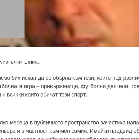
А ИЗПЪЛНИТЕЛНИЯ...
исмо бих искал да се обърна към тези, които под разл
болната игра – привърженици, футболни деятели, тре
и всички които обичат този спорт.
лко месеца в публичното пространство зачестиха нап
еньора и в частност към мен самия. Имайки предвид о
 живеем, едва ли действия от подобен род са изнена