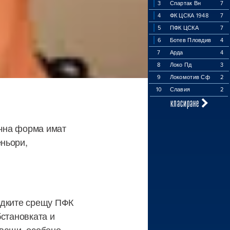
3
Спартак Вн
7
4
ФК ЦСКА 1948
7
5
ПФК ЦСКА
7
6
Ботев Пловдив
4
7
Арда
4
8
Локо Пд
3
9
Локомотив Сф
2
10
Славия
2
класиране
ична форма имат
ньори,
адките срещу ПФК
бстановката и
дващи, особено