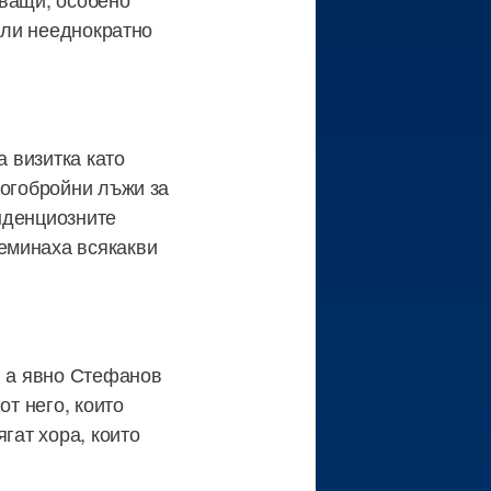
зали нееднократно
а визитка като
ногобройни лъжи за
енденциозните
еминаха всякакви
, а явно Стефанов
от него, които
гат хора, които