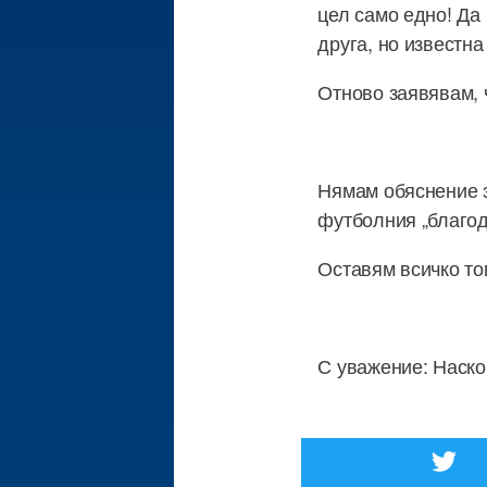
цел само едно! Да
друга, но известна
Отново заявявам, 
Нямам обяснение з
футболния „благод
Оставям всичко то
С уважение: Наско