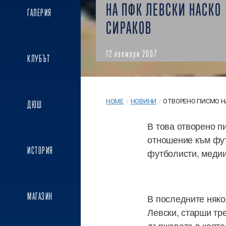
НА ПФК ЛЕВСКИ НАСКО
ГАЛЕРИЯ
СИРАКОВ
12 ноември 2007
КЛУБЪТ
HOME
/
НОВИНИ
/
ОТВОРЕНО ПИСМО Н
ДЮШ
В това отворено п
отношение към фут
ИСТОРИЯ
футболисти, медии 
МАГАЗИН
В последните няко
Левски, старши тр
държавата в която