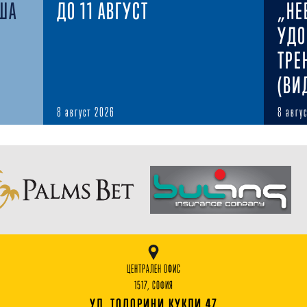
ША
ДО 11 АВГУСТ
„НЕ
УДО
ТРЕ
(ВИ
8 август 2026
8 авгу
ЦЕНТРАЛЕН ОФИС
1517, СОФИЯ
УЛ. ТОДОРИНИ КУКЛИ 47