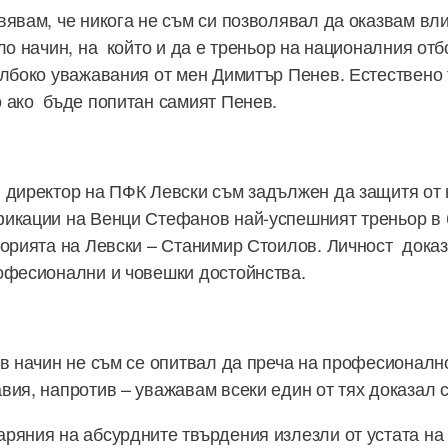
вявам, че никога не съм си позволявал да оказвам вл
ло начин, на който и да е треньор на националния отб
ълбоко уважавания от мен Димитър Пенев. Естествено
 ако бъде попитан самият Пенев.
 директор на ПФК Левски съм задължен да защитя от 
икации на Венци Стефанов най-успешният треньор в 
торията на Левски – Станимир Стоилов. Личност дока
офесионални и човешки достойнства.
ъв начин не съм се опитвал да преча на професионалн
вия, напротив – уважавам всеки един от тях доказал с
ряния на абсурдните твърдения излезли от устата на 