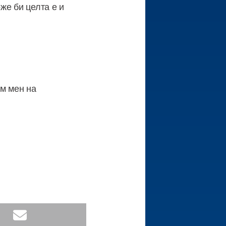
же би целта е и
ъм мен на