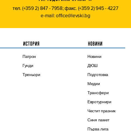
тел. (+359 2) 847 - 7958; факс. (+359 2) 945 - 4227
e-mail: office@levski.bg
ИСТОРИЯ
НОВИНИ
Патрон
Новини
Гунди
ДЮШ
Треньори
Подготовка
Медии
Трансфери
Евротурнири
Честит празник
Синя памет
Първа лига