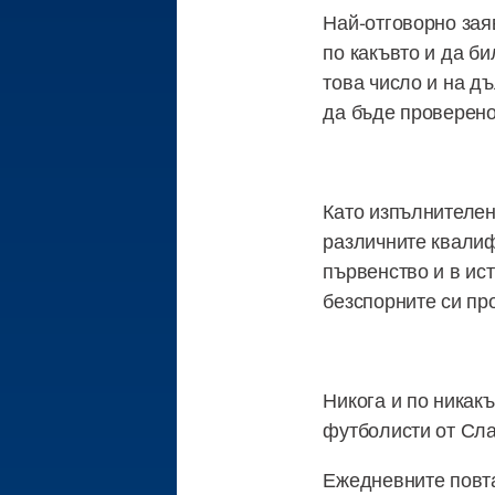
Най-отговорно зая
по какъвто и да би
това число и на д
да бъде проверено
Като изпълнителен
различните квалиф
първенство и в ис
безспорните си пр
Никога и по никак
футболисти от Сла
Ежедневните повта