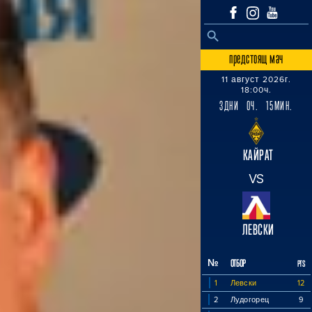
SEARCH BUTTON
Search
for:
предстоящ мач
11 август 2026г.
18:00ч.
3ДНИ 0Ч. 15МИН.
КАЙРАТ
VS
ЛЕВСКИ
№
ОТБОР
PTS
1
Левски
12
2
Лудогорец
9