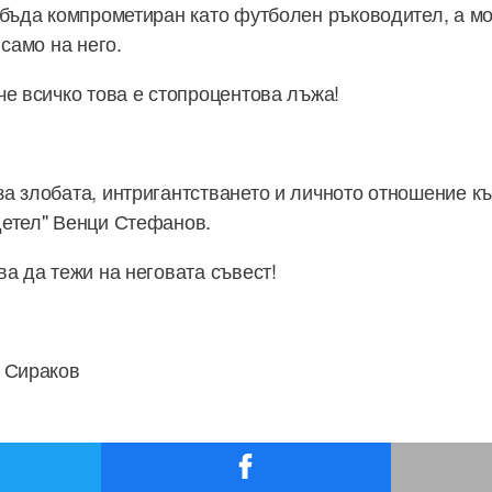
 бъда компрометиран като футболен ръководител, а мо
 само на него.
че всичко това е стопроцентова лъжа!
а злобата, интригантстването и личното отношение к
етел" Венци Стефанов.
ва да тежи на неговата съвест!
 Сираков