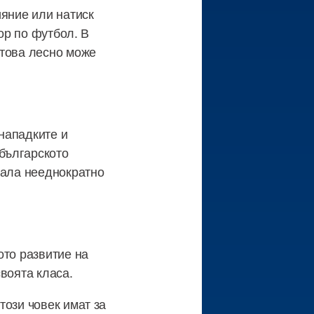
ияние или натиск
ор по футбол. В
 това лесно може
нападките и
българското
зала нееднократно
ото развитие на
воята класа.
този човек имат за