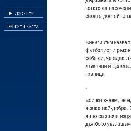
когато са насочени
LEVSKI TV
своите достойнств
КУПИ КАРТА
Винаги съм казвал,
футболист и ръков
себе си, че едва л
лъжливи и целенас
граници
.
Всички знаем, че 
я знае най-добре. 
явно са заели изця
дълбоко уважавам