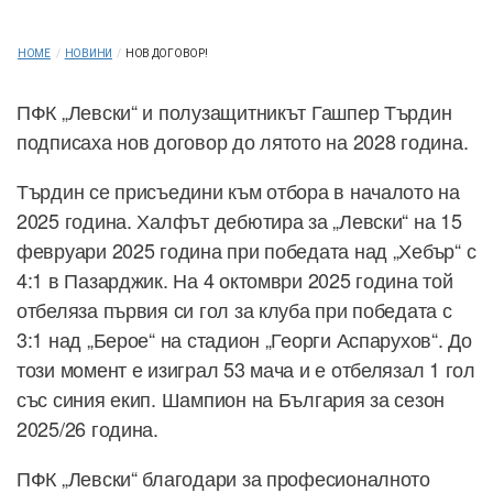
HOME
/
НОВИНИ
/
НОВ ДОГОВОР!
ПФК „Левски“ и полузащитникът Гашпер Търдин
подписаха нов договор до лятото на 2028 година.
Търдин се присъедини към отбора в началото на
2025 година. Халфът дебютира за „Левски“ на 15
февруари 2025 година при победата над „Хебър“ с
4:1 в Пазарджик. На 4 октомври 2025 година той
отбеляза първия си гол за клуба при победата с
3:1 над „Берое“ на стадион „Георги Аспарухов“. До
този момент е изиграл 53 мача и е отбелязал 1 гол
със синия екип. Шампион на България за сезон
2025/26 година.
ПФК „Левски“ благодари за професионалното