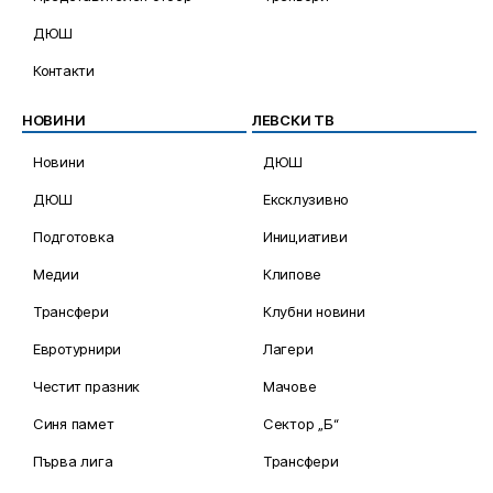
ДЮШ
Контакти
НОВИНИ
ЛЕВСКИ ТВ
Новини
ДЮШ
ДЮШ
Ексклузивно
Подготовка
Инициативи
Медии
Клипове
Трансфери
Клубни новини
Евротурнири
Лагери
Честит празник
Мачове
Синя памет
Сектор „Б“
Първа лига
Трансфери