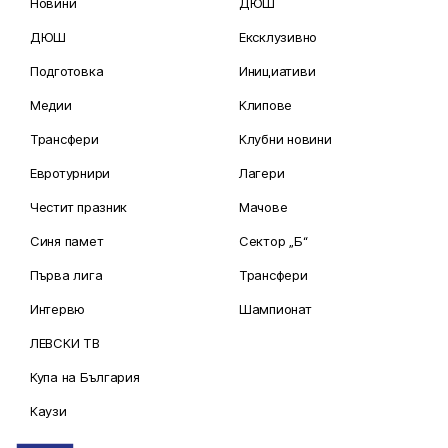
Новини
ДЮШ
ДЮШ
Ексклузивно
Подготовка
Инициативи
Медии
Клипове
Трансфери
Клубни новини
Евротурнири
Лагери
Честит празник
Мачове
Синя памет
Сектор „Б“
Първа лига
Трансфери
Интервю
Шампионат
ЛЕВСКИ ТВ
Купа на България
Каузи