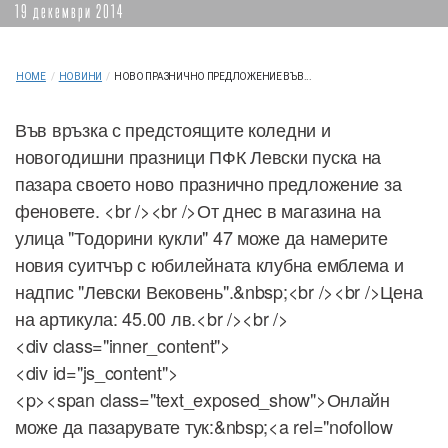
19 декември 2014
HOME
/
НОВИНИ
/
НОВО ПРАЗНИЧНО ПРЕДЛОЖЕНИЕ ВЪВ...
Във връзка с предстоящите коледни и
новогодишни празници ПФК Левски пуска на
пазара своето ново празнично предложение за
феновете. <br /><br />От днес в магазина на
улица "Тодорини кукли" 47 може да намерите
новия суитчър с юбилейната клубна емблема и
надпис "Левски Вековень".&nbsp;<br /><br />Цена
на артикула: 45.00 лв.<br /><br />
<div class="inner_content">
<div id="js_content">
<p><span class="text_exposed_show">Онлайн
може да пазарувате тук:&nbsp;<a rel="nofollow