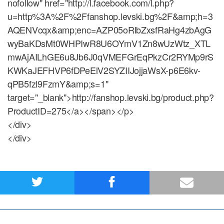
nofollow" href="http://l.facebook.com/l.php?
u=http%3A%2F%2Ffanshop.levski.bg%2F&amp;h=3
AQENVcqx&amp;enc=AZP05oRlbZxsfRaHg4zbAgG
wyBaKDsMt0WHPIwR8U6OYmV1Zn8wUzWtz_XTL
mwAjAILhGE6u8Jb6J0qVMEFGrEqPkzCr2RYMp9rS
KWKaJEFHVP6fDPeElV2SYZIIJojjaWsX-p6E6kv-
qPB5fzl9FzmY&amp;s=1"
target="_blank">http://fanshop.levski.bg/product.php?
ProductID=275</a></span></p>
</div>
</div>