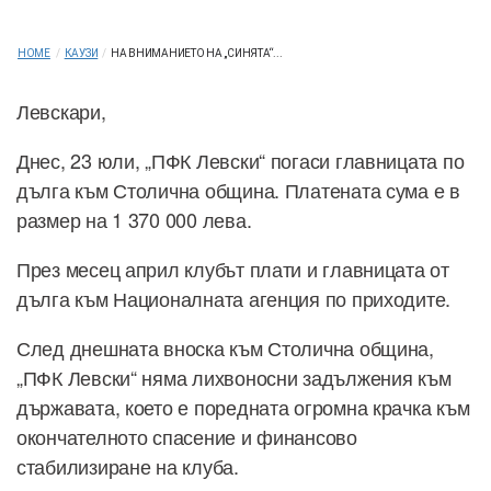
HOME
/
КАУЗИ
/
НА ВНИМАНИЕТО НА „СИНЯТА“...
Левскари,
Днес, 23 юли, „ПФК Левски“ погаси главницата по
дълга към Столична община. Платената сума е в
размер на 1 370 000 лева.
През месец април клубът плати и главницата от
дълга към Националната агенция по приходите.
След днешната вноска към Столична община,
„ПФК Левски“ няма лихвоносни задължения към
държавата, което е поредната огромна крачка към
окончателното спасение и финансово
стабилизиране на клуба.