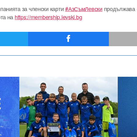
панията за членски карти
#АзСъмЛевски
продължава с
рта на
https://membership.levski.bg