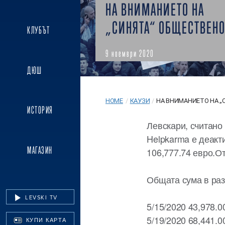
НА ВНИМАНИЕТО НА
„СИНЯТА“ ОБЩЕСТВЕНО
КЛУБЪТ
9 ноември 2020
ДЮШ
HOME
/
КАУЗИ
/
НА ВНИМАНИЕТО НА „СИ
ИСТОРИЯ
Левскари, считано
Helpkarma е деакт
МАГАЗИН
106,777.74 евро.От
Общата сума в раз
LEVSKI TV
5/15/2020 43,978.0
5/19/2020 68,441.0
КУПИ КАРТА