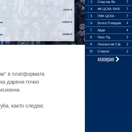
3
Спартак Вн
7
4
ФК ЦСКА 1948
7
5
ПФК ЦСКА
7
6
Ботев Пловдив
4
7
Арда
4
8
Локо Пд
3
9
Локомотив Сф
2
10
Славия
2
класиране
ски“ в платформата
яха дарени точно
мисионни.
уба, както следва: