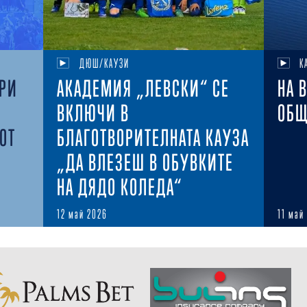
ДЮШ/КАУЗИ
К
ОРИ
АКАДЕМИЯ „ЛЕВСКИ“ СЕ
НА 
ВКЛЮЧИ В
ОБЩ
ОТ
БЛАГОТВОРИТЕЛНАТА КАУЗА
„ДА ВЛЕЗЕШ В ОБУВКИТЕ
НА ДЯДО КОЛЕДА“
12 май 2026
11 май