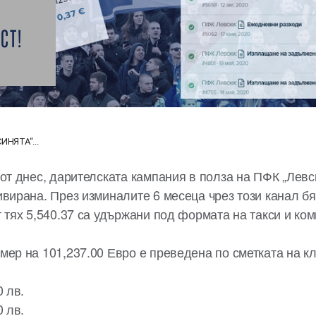
СТ!
НЯТА“...
 от днес, дарителската кампания в полза на ПФК „Лев
ивирана. През изминалите 6 месеца чрез този канал б
 тях 5,540.37 са удържани под формата на такси и ко
мер на 101,237.00 Евро е преведена по сметката на кл
0 лв.
0 лв.