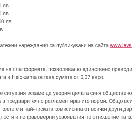
0 лв.
0 лв.
00 лв.
в.
латежни нареждания са публикувани на сайта
www.levs
ие на платформата, позволяващо единствено преводи
ата в Helpkarma остава сумата от 0.37 евро.
се ситуация искаме да уверим цялата синя обществено
 в предварително регламентираните норми. Общо вс
 което е и най-ниската комисионна от всички други да
ности и неправомерни усвоявания по отношение на к