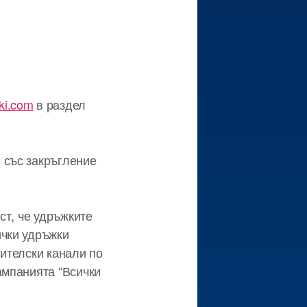
ki.com
в раздел
 със закръгление
ст, че удръжките
ички удръжки
рителски канали по
ампанията “Всички