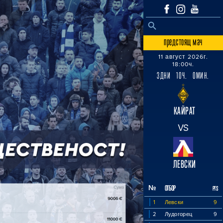
SEARCH BUTTON
Search
for:
предстоящ мач
11 август 2026г.
18:00ч.
3ДНИ 10Ч. 0МИН.
КАЙРАТ
VS
ЛЕВСКИ
№
ОТБОР
PTS
1
Левски
9
2
Лудогорец
9