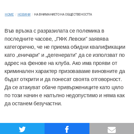
HOME
/
НОВИНИ
/
НА ВНИМАНИЕТО НА ОБЩЕСТВЕНОСТТА
Във връзка с разразилата се полемика в
последните часове, „ПФК Левски“ заявява
категорично, че не приема обидни квалификации
като „еничари“ и „дегенерати“ да се използват по
адрес на фенове на клуба. Ако има прояви от
криминален характер призоваваме виновните да
бъдат открити и да понесат своята отговорност.
Да се атакуват обаче привържениците като цяло
по този начин е напълно недопустимо и няма как
да останем безучастни.