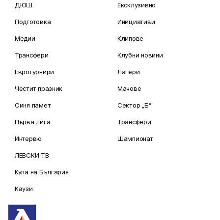
ДЮШ
Ексклузивно
Подготовка
Инициативи
Медии
Клипове
Трансфери
Клубни новини
Евротурнири
Лагери
Честит празник
Мачове
Синя памет
Сектор „Б“
Първа лига
Трансфери
Интервю
Шампионат
ЛЕВСКИ ТВ
Купа на България
Каузи