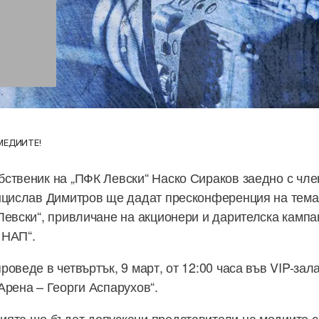
МЕДИИТЕ!
ственик на „ПФК Левски“ Наско Сираков заедно с чле
нцислав Димитров ще дадат пресконференция на тема
Левски“, привличане на акционери и дарителска кампа
 НАП“.
оведе в четвъртък, 9 март, от 12:00 часа във VIP-зал
Арена – Георги Аспарухов“.
ията ще бъдат допускани представители на медиите 