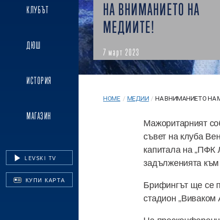
НА ВНИМАНИЕТО НА
КЛУБЪТ
МЕДИИТЕ!
ДЮШ
7 март 2023
ИСТОРИЯ
HOME
/
МЕДИИ
/
НА ВНИМАНИЕТО НА 
МАГАЗИН
Мажоритарният соб
съвет на клуба Ве
капитала на „ПФК 
LEVSKI TV
задълженията към
КУПИ КАРТА
Брифингът ще се пр
стадион „Виваком 
На пресконференц