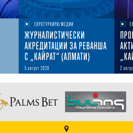
ЕВРОТУРНИРИ/МЕДИИ
Е
ЖУРНАЛИСТИЧЕСКИ
ПРО
АКРЕДИТАЦИИ ЗА РЕВАНША
АКТ
С „КАЙРАТ“ (АЛМАТИ)
„КА
5 август 2026
2 авгу