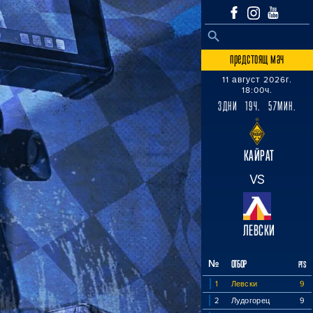
SEARCH BUTTON
Search
for:
предстоящ мач
11 август 2026г.
18:00ч.
3ДНИ 19Ч. 57МИН.
КАЙРАТ
VS
ЛЕВСКИ
№
ОТБОР
PTS
1
Левски
9
2
Лудогорец
9