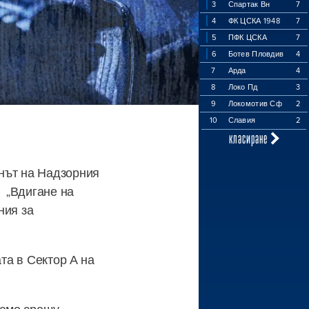
3
Спартак Вн
7
4
ФК ЦСКА 1948
7
5
ПФК ЦСКА
7
6
Ботев Пловдив
4
7
Арда
4
8
Локо Пд
3
9
Локомотив Сф
2
10
Славия
2
класиране
нът на Надзорния
 „Вдигане на
ния за
ата в Сектор А на
само срещу