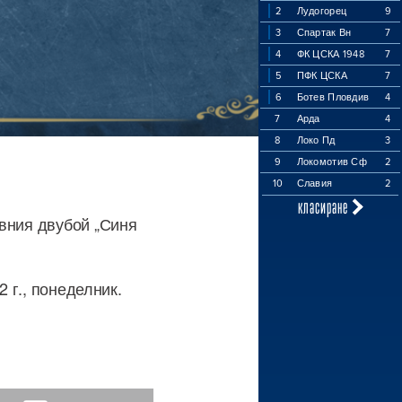
2
Лудогорец
9
3
Спартак Вн
7
4
ФК ЦСКА 1948
7
5
ПФК ЦСКА
7
6
Ботев Пловдив
4
7
Арда
4
8
Локо Пд
3
9
Локомотив Сф
2
10
Славия
2
класиране
ивния двубой „Синя
2 г., понеделник.