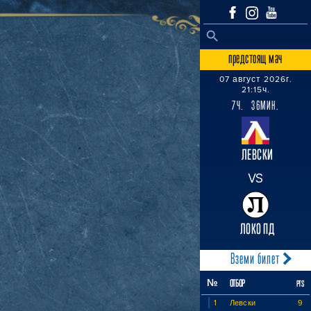
SEARCH BUTTON
Search
for:
предстоящ мач
07 август 2026г.
21:15ч.
7Ч. 36МИН.
ЛЕВСКИ
VS
ЛОКО ПД
Вземи билет
№
ОТБОР
PTS
1
Левски
9