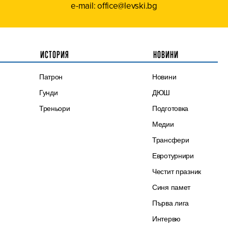
e-mail: office@levski.bg
ИСТОРИЯ
НОВИНИ
Патрон
Новини
Гунди
ДЮШ
Треньори
Подготовка
Медии
Трансфери
Евротурнири
Честит празник
Синя памет
Първа лига
Интервю