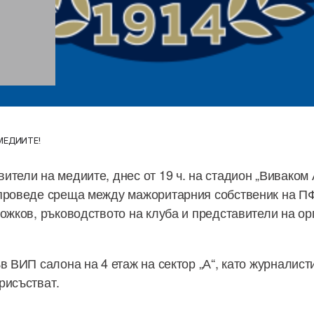
МЕДИИТЕ!
ители на медиите, днес от 19 ч. на стадион „Виваком 
проведе среща между мажоритарния собственик на ПФ
Божков, ръководството на клуба и представители на о
в ВИП салона на 4 етаж на сектор „А“, като журналис
рисъстват.