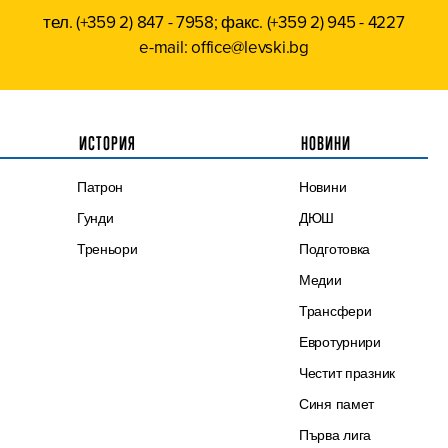
тел. (+359 2) 847 - 7958; факс. (+359 2) 945 - 4227
e-mail: office@levski.bg
ИСТОРИЯ
НОВИНИ
Патрон
Новини
Гунди
ДЮШ
Треньори
Подготовка
Медии
Трансфери
Евротурнири
Честит празник
Синя памет
Първа лига