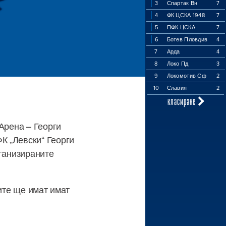
3
Спартак Вн
7
4
ФК ЦСКА 1948
7
5
ПФК ЦСКА
7
6
Ботев Пловдив
4
7
Арда
4
8
Локо Пд
3
9
Локомотив Сф
2
10
Славия
2
класиране
Арена – Георги
К „Левски“ Георги
рганизираните
тите ще имат имат