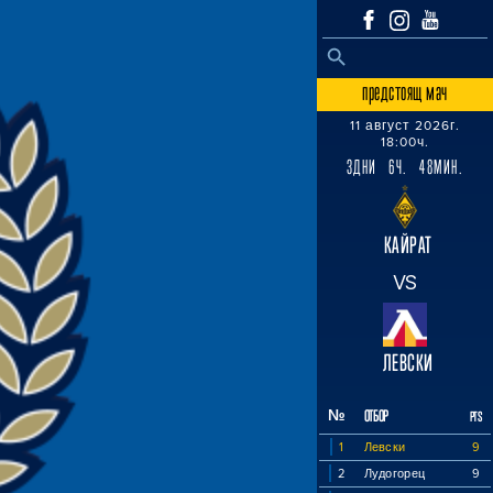
SEARCH BUTTON
Search
for:
предстоящ мач
11 август 2026г.
18:00ч.
3ДНИ 6Ч. 48МИН.
КАЙРАТ
VS
ЛЕВСКИ
№
ОТБОР
PTS
1
Левски
9
2
Лудогорец
9