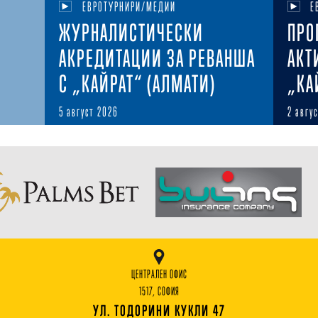
ЕВРОТУРНИРИ/МЕДИИ
Е
ЖУРНАЛИСТИЧЕСКИ
ПРО
АКРЕДИТАЦИИ ЗА РЕВАНША
АКТ
С „КАЙРАТ“ (АЛМАТИ)
„КА
5 август 2026
2 авгу
ЦЕНТРАЛЕН ОФИС
1517, СОФИЯ
УЛ. ТОДОРИНИ КУКЛИ 47