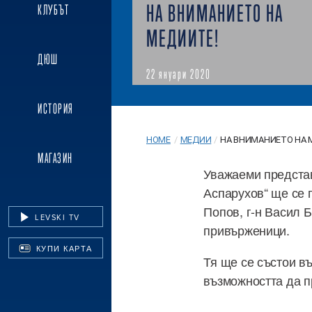
НА ВНИМАНИЕТО НА
КЛУБЪТ
МЕДИИТЕ!
ДЮШ
22 януари 2020
ИСТОРИЯ
HOME
/
МЕДИИ
/
НА ВНИМАНИЕТО НА 
МАГАЗИН
Уважаеми представ
Аспарухов“ ще се 
Попов, г-н Васил 
LEVSKI TV
привърженици.
КУПИ КАРТА
Тя ще се състои въ
възможността да п