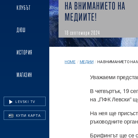
НА ВНИМАНИЕТО НА
КЛУБЪТ
МЕДИИТЕ!
ДЮШ
18 септември 2024
ИСТОРИЯ
HOME
/
МЕДИИ
/
НА ВНИМАНИЕТО НА 
МАГАЗИН
Уважаеми предста
В четвъртък, 19 с
на „ПФК Левски“ щ
LEVSKI TV
На нея ще присъст
КУПИ КАРТА
ръководните орган
Брифингът ще се с