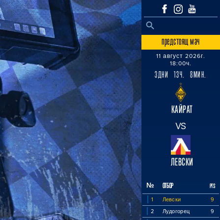
SEARCH BUTTON
Search
for:
предстоящ мач
11 август 2026г.
18:00ч.
3ДНИ 13Ч. 8МИН.
КАЙРАТ
VS
ЛЕВСКИ
№
ОТБОР
PTS
1
Левски
9
2
Лудогорец
9