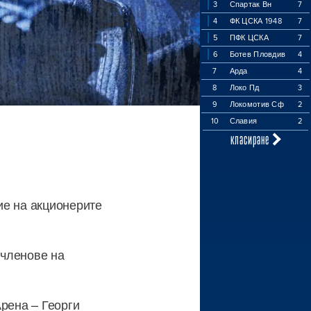
3
Спартак Вн
7
4
ФК ЦСКА 1948
7
5
ПФК ЦСКА
7
6
Ботев Пловдив
4
7
Арда
4
8
Локо Пд
3
9
Локомотив Сф
2
10
Славия
2
класиране
ие на акционерите
 членове на
Арена – Георги