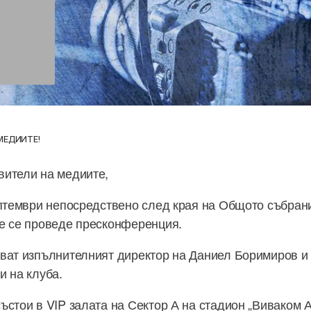
МЕДИИТЕ!
вители на медиите,
ептември непосредствено след края на Общото събран
е се проведе пресконференция.
ват изпълнителният директор на Даниел Боримиров и
и на клуба.
ъстои в VIP залата на Сектор А на стадион „Виваком 