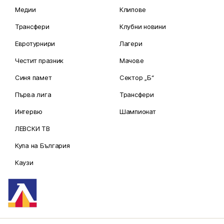
Медии
Клипове
Трансфери
Клубни новини
Евротурнири
Лагери
Честит празник
Мачове
Синя памет
Сектор „Б“
Първа лига
Трансфери
Интервю
Шампионат
ЛЕВСКИ ТВ
Купа на България
Каузи