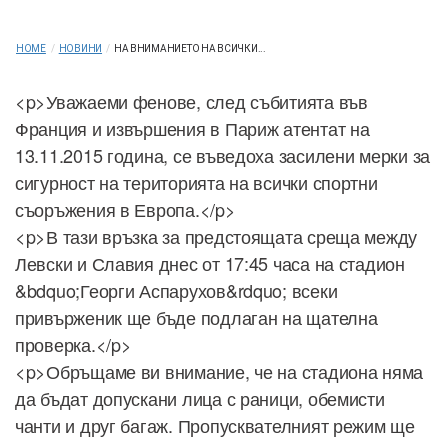
HOME
/
НОВИНИ
/
НА ВНИМАНИЕТО НА ВСИЧКИ...
<p>Уважаеми фенове, след събитията във
Франция и извършения в Париж атентат на
13.11.2015 година, се въведоха засилени мерки за
сигурност на територията на всички спортни
съоръжения в Европа.</p>
<p>В тази връзка за предстоящата среща между
Левски и Славия днес от 17:45 часа на стадион
&bdquo;Георги Аспарухов&rdquo; всеки
привърженик ще бъде подлаган на щателна
проверка.</p>
<p>Обръщаме ви внимание, че на стадиона няма
да бъдат допускани лица с раници, обемисти
чанти и друг багаж. Пропусквателният режим ще