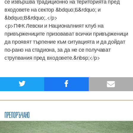
се извършва традиционно на територията пред
входовете на сектор &bdquo;Б&rdquo; и
&bdquo;В&rdquo;.</p>
<p>ПФК Левски и Националният клуб на
привържениците призовават всички привърженици
да проявят търпение към ситуацията и да дойдат
по-рано на стадиона, за да не се получават
струпвания пред входовете.&nbsp;</p>
ПРЕПОРЪЧАНО