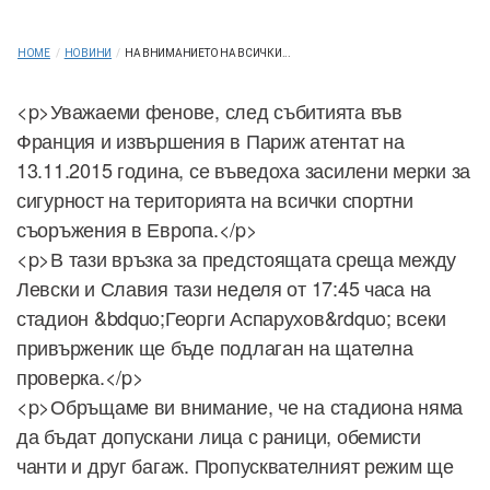
HOME
/
НОВИНИ
/
НА ВНИМАНИЕТО НА ВСИЧКИ...
<p>Уважаеми фенове, след събитията във
Франция и извършения в Париж атентат на
13.11.2015 година, се въведоха засилени мерки за
сигурност на територията на всички спортни
съоръжения в Европа.</p>
<p>В тази връзка за предстоящата среща между
Левски и Славия тази неделя от 17:45 часа на
стадион &bdquo;Георги Аспарухов&rdquo; всеки
привърженик ще бъде подлаган на щателна
проверка.</p>
<p>Обръщаме ви внимание, че на стадиона няма
да бъдат допускани лица с раници, обемисти
чанти и друг багаж. Пропусквателният режим ще