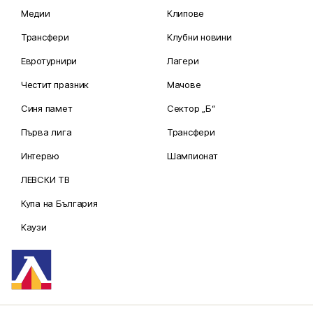
Медии
Клипове
Трансфери
Клубни новини
Евротурнири
Лагери
Честит празник
Мачове
Синя памет
Сектор „Б“
Първа лига
Трансфери
Интервю
Шампионат
ЛЕВСКИ ТВ
Купа на България
Каузи