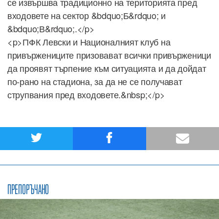
се извършва традиционно на територията пред
входовете на сектор &bdquo;Б&rdquo; и
&bdquo;В&rdquo;.</p>
<p>ПФК Левски и Националният клуб на
привържениците призовават всички привърженици
да проявят търпение към ситуацията и да дойдат
по-рано на стадиона, за да не се получават
струпвания пред входовете.&nbsp;</p>
ПРЕПОРЪЧАНО