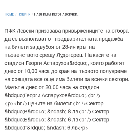
HOME
/
НОВИНИ
/
НА ВНИМАНИЕТО НА ВСИЧКИ...
ПФК Левски призовава привържениците на отбора
да се възползват от предварителната продажба
на билети за двубоя от 28-ия кръг на
първенството срещу Лудогорец. На касите на
стадион Георги Аспарухов&rdquo;, които работят
днес от 10,00 часа до края на първото полувреме
на срещата все още има билети за всички сектори.
Мачът е днес от 20,00 часа на стадион
&bdquo;Георги Аспарухов&rdquo;.<br />
<p><br />Цените на билети:<br />Сектор
&bdquo;В&rdquo; &ndash; 8 лв<br />Сектор
&bdquo;Б&rdquo; &ndash; 6 лв<br />Сектор
&bdquo;Г&rdquo; &ndash; 6 лв</p>