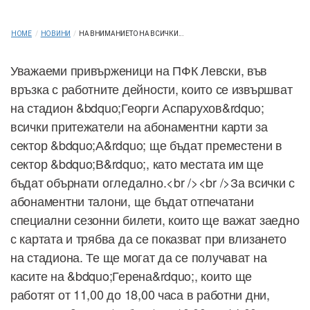
HOME
/
НОВИНИ
/
НА ВНИМАНИЕТО НА ВСИЧКИ...
Уважаеми привърженици на ПФК Левски, във
връзка с работните дейности, които се извършват
на стадион &bdquo;Георги Аспарухов&rdquo;
всички притежатели на абонаментни карти за
сектор &bdquo;А&rdquo; ще бъдат преместени в
сектор &bdquo;В&rdquo;, като местата им ще
бъдат обърнати огледално.<br /><br />За всички с
абонаментни талони, ще бъдат отпечатани
специални сезонни билети, които ще важат заедно
с картата и трябва да се показват при влизането
на стадиона. Те ще могат да се получават на
касите на &bdquo;Герена&rdquo;, които ще
работят от 11,00 до 18,00 часа в работни дни,