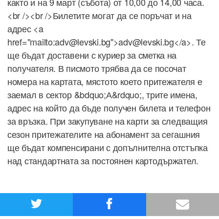
както и на 9 март (събота) от 10,00 до 14,00 часа.
<br /><br />Билетите могат да се поръчат и на
адрес <a
href="mailto:adv@levski.bg">adv@levski.bg</a>. Те
ще бъдат доставени с куриер за сметка на
получателя. В писмото трябва да се посочат
номера на картата, мястото което притежателя е
заемал в сектор &bdquo;А&rdquo;, трите имена,
адрес на който да бъде получен билета и телефон
за връзка. При закупуване на карти за следващия
сезон притежателите на абонамент за сегашния
ще бъдат компенсирани с допълнителна отстъпка
над стандартната за постоянен картодържател.