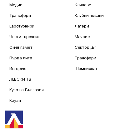
Медии
Клипове
Трансфери
Клубни новини
Евротурнири
Лагери
Честит празник
Мачове
Синя памет
Сектор „Б“
Първа лига
Трансфери
Интервю
Шампионат
ЛЕВСКИ ТВ
Купа на България
Каузи