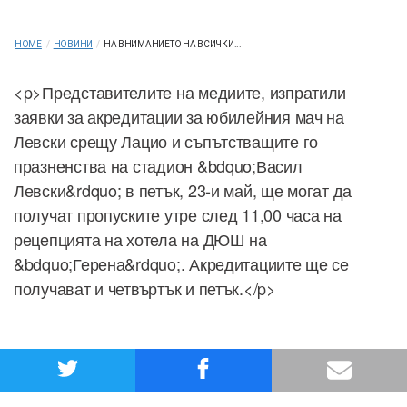
HOME
/
НОВИНИ
/
НА ВНИМАНИЕТО НА ВСИЧКИ...
<p>Представителите на медиите, изпратили
заявки за акредитации за юбилейния мач на
Левски срещу Лацио и съпътстващите го
празненства на стадион &bdquo;Васил
Левски&rdquo; в петък, 23-и май, ще могат да
получат пропуските утре след 11,00 часа на
рецепцията на хотела на ДЮШ на
&bdquo;Герена&rdquo;. Акредитациите ще се
получават и четвъртък и петък.</p>