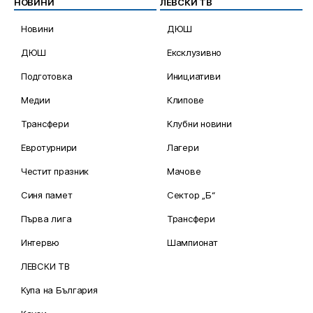
НОВИНИ
ЛЕВСКИ ТВ
Новини
ДЮШ
ДЮШ
Ексклузивно
Подготовка
Инициативи
Медии
Клипове
Трансфери
Клубни новини
Евротурнири
Лагери
Честит празник
Мачове
Синя памет
Сектор „Б“
Първа лига
Трансфери
Интервю
Шампионат
ЛЕВСКИ ТВ
Купа на България