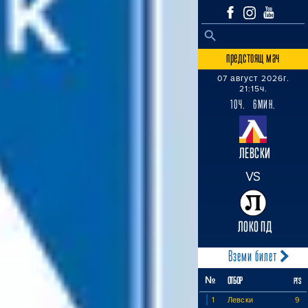
SEARCH BUTTON
Search
for:
предстоящ мач
07 август 2026г.
21:15ч.
10Ч. 6МИН.
ЛЕВСКИ
VS
ЛОКО ПД
Вземи билет
№
ОТБОР
PTS
1
Левски
9