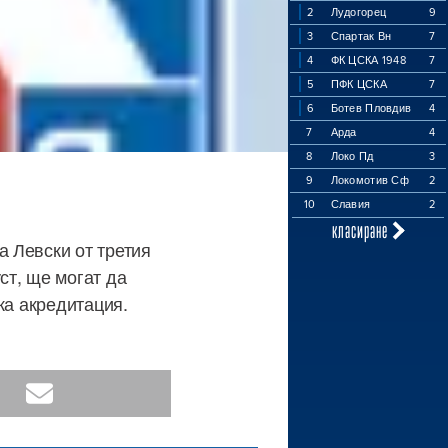
2
Лудогорец
9
3
Спартак Вн
7
4
ФК ЦСКА 1948
7
5
ПФК ЦСКА
7
6
Ботев Пловдив
4
7
Арда
4
8
Локо Пд
3
9
Локомотив Сф
2
10
Славия
2
класиране
 Левски от третия
ст, ще могат да
ка акредитация.