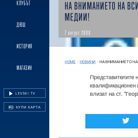
КЛУБЪТ
НА ВНИМАНИЕТО НА ВС
МЕДИИ!
ДЮШ
7 август 2008
ИСТОРИЯ
HOME
/
НОВИНИ
/
НА ВНИМАНИЕТО НА 
МАГАЗИН
Представителите н
квалификационен к
влизат на ст. "Ге
LEVSKI TV
КУПИ КАРТА