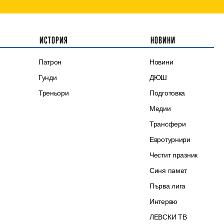
ИСТОРИЯ
НОВИНИ
Патрон
Новини
Гунди
ДЮШ
Треньори
Подготовка
Медии
Трансфери
Евротурнири
Честит празник
Синя памет
Първа лига
Интервю
ЛЕВСКИ ТВ