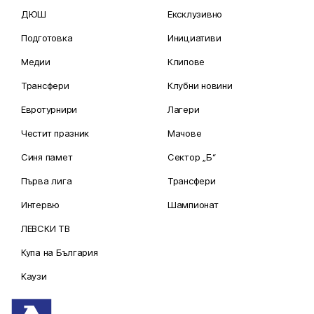
ДЮШ
Ексклузивно
Подготовка
Инициативи
Медии
Клипове
Трансфери
Клубни новини
Евротурнири
Лагери
Честит празник
Мачове
Синя памет
Сектор „Б“
Първа лига
Трансфери
Интервю
Шампионат
ЛЕВСКИ ТВ
Купа на България
Каузи