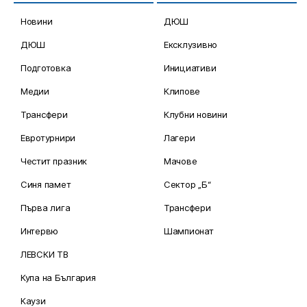
Новини
ДЮШ
ДЮШ
Ексклузивно
Подготовка
Инициативи
Медии
Клипове
Трансфери
Клубни новини
Евротурнири
Лагери
Честит празник
Мачове
Синя памет
Сектор „Б“
Първа лига
Трансфери
Интервю
Шампионат
ЛЕВСКИ ТВ
Купа на България
Каузи