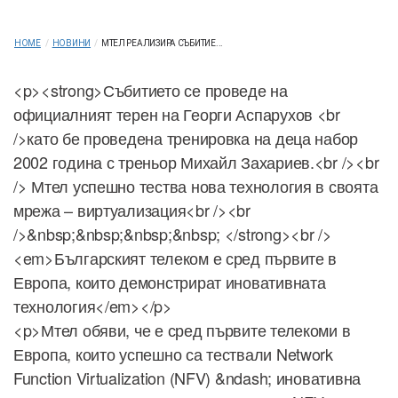
HOME
/
НОВИНИ
/
МТЕЛ РЕАЛИЗИРА СЪБИТИЕ...
<p><strong>Събитието се проведе на
официалният терен на Георги Аспарухов <br
/>като бе проведена тренировка на деца набор
2002 година с треньор Михайл Захариев.<br /><br
/> Мтел успешно тества нова технология в своята
мрежа – виртуализация<br /><br
/>&nbsp;&nbsp;&nbsp;&nbsp; </strong><br />
<em>Българският телеком е сред първите в
Европа, които демонстрират иновативната
технология</em></p>
<p>Мтел обяви, че е сред първите телекоми в
Европа, които успешно са тествали Network
Function Virtualization (NFV) &ndash; иновативна