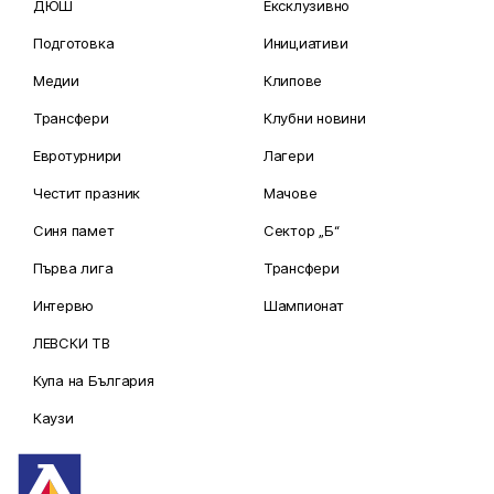
ДЮШ
Ексклузивно
Подготовка
Инициативи
Медии
Клипове
Трансфери
Клубни новини
Евротурнири
Лагери
Честит празник
Мачове
Синя памет
Сектор „Б“
Първа лига
Трансфери
Интервю
Шампионат
ЛЕВСКИ ТВ
Купа на България
Каузи