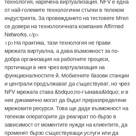
технология, наречена виртуализация. NFV е една
от най-големите технологични стъпки в телеком
индустрията. За провеждането на тестовете Мтел
се довери на технологичната компания Affirmed
Networks.</p>
<p>На практика, тази технология не прави
мрежата виртуална, а дава възможност за по-
добра организация на работните процеси,
протичащи в нея чрез виртуализация на
функционалностите й. Мобилните базови станции
и централи продължават да съществуват, но чрез
NFV мрежата става &bdquo;по-гъвкава&ldquo; и в
нея динамично могат да бъдат преразпределяни
мрежовите ресурси. Това ще даде възможност на
телеком операторите да реагират по-бързо в
зависимост от моментите нужди на клиентите, да
променят бързо съществуващи услуги или да