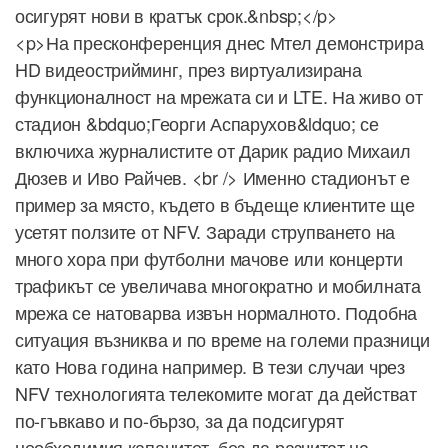
осигурят нови в кратък срок.&nbsp;</p>
<p>На пресконференция днес Мтел демонстрира
HD видеострийминг, през виртуализирана
функционалност на мрежата си и LTE. На живо от
стадион &bdquo;Георги Аспарухов&ldquo; се
включиха журналистите от Дарик радио Михаил
Дюзев и Иво Райчев. <br /> Именно стадионът е
пример за място, където в бъдеще клиентите ще
усетят ползите от NFV. Заради струпването на
много хора при футболни мачове или концерти
трафикът се увеличава многократно и мобилната
мрежа се натоварва извън нормалното. Подобна
ситуация възниква и по време на големи празници
като Нова година например. В тези случаи чрез
NFV технологията телекомите могат да действат
по-гъвкаво и по-бързо, за да подсигурят
необходимия капацитет, без да разчитат на