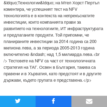
&ldquo;Технологии&ldquo; на Мтел Хорст Пертъл
коментира, че успешният тест на NFV
технологията е в контекста на непрекъснатите
инвестиции, които компанията прави за
развитието на технологиите, ИТ инфраструктурата
и предлаганите продукти. Той припомни, че
планираните инвестиции за 2014 година са 200
милиона лева, а за периода 2005-2013 година
включително &ndash; над 1,5 милиарда лева.<br
/> Тестовете на NFV са част от технологичната
стратегия на ТАГ. Освен в България, такива са
правени и в Хърватия, като предстоят и в другите
държави, където групата е представена.</p>