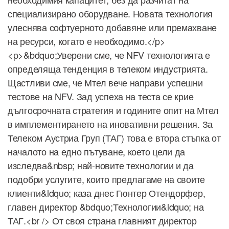
специализирано оборудване. Новата технология
улеснява софтуерното добавяне или премахване
на ресурси, когато е необходимо.</p>
<p>&bdquo;Уверени сме, че NFV технологията е
определяща тенденция в телеком индустрията.
Щастливи сме, че Мтел вече направи успешни
тестове на NFV. Зад успеха на теста се крие
дългосрочната стратегия и годините опит на Мтел
в имплементирането на иновативни решения. За
Телеком Аустриа Груп (ТАГ) това е втора стъпка от
началото на едно пътуване, което цели да
изследва&nbsp; най-новите технологии и да
подобри услугите, които предлагаме на своите
клиенти&ldquo; каза днес Гюнтер Отендорфер,
главен директор &bdquo;Технологии&ldquo; на
ТАГ.<br /> От своя страна главният директор