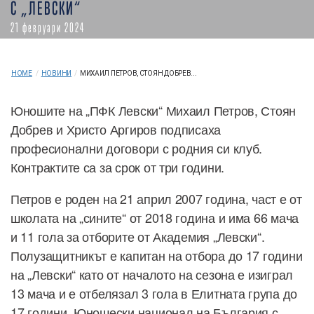
С „ЛЕВСКИ“
21 февруари 2024
HOME
/
НОВИНИ
/
МИХАИЛ ПЕТРОВ, СТОЯН ДОБРЕВ...
Юношите на „ПФК Левски“ Михаил Петров, Стоян
Добрев и Христо Аргиров подписаха
професионални договори с родния си клуб.
Контрактите са за срок от три години.
Петров е роден на 21 април 2007 година, част е от
школата на „сините“ от 2018 година и има 66 мача
и 11 гола за отборите от Академия „Левски“.
Полузащитникът е капитан на отбора до 17 години
на „Левски“ като от началото на сезона е изиграл
13 мача и е отбелязал 3 гола в Елитната група до
17 години. Юношески национал на България с