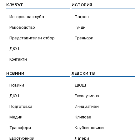
КЛУБЪТ
ИСТОРИЯ
История на клуба
Патрон
Ръководство
Гунди
Представителен отбор
Треньори
ДЮШ
Контакти
НОВИНИ
ЛЕВСКИ ТВ
Новини
ДЮШ
ДЮШ
Ексклузивно
Подготовка
Инициативи
Медии
Клипове
Трансфери
Клубни новини
Евротурнири
Лагери