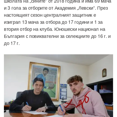
школата на „сините“ от 2018 година и има 69 мача
и 3 гола за отборите от Академия „Левски“. През
настоящият сезон централният защитник е
изиграл 13 мача за отбора до 17 години и 1 за
втория отбор на клуба. Юношески национал на
България с повиквателни за селекциите до 16 г. и
до 17 г.