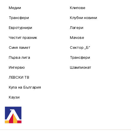
Медии
Клипове
Трансфери
Клубни новини
Евротурнири
Лагери
Честит празник
Мачове
Синя памет
Сектор „Б“
Първа лига
Трансфери
Интервю
Шампионат
ЛЕВСКИ ТВ
Купа на България
Каузи