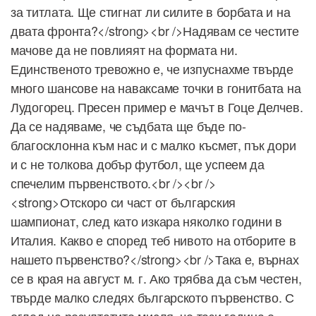
за титлата. Ще стигнат ли силите в борбата и на
двата фронта?</strong><br />Надявам се честите
мачове да не повлияят на формата ни.
Единственото тревожно е, че изпуснахме твърде
много шансове на наваксаме точки в гонитбата на
Лудогорец. Пресен пример е мачът в Гоце Делчев.
Да се надяваме, че съдбата ще бъде по-
благосклонна към нас и с малко късмет, пък дори
и с не толкова добър футбол, ще успеем да
спечелим първенството.<br /><br />
<strong>Отскоро си част от българския
шампионат, след като изкара няколко години в
Италия. Какво е според теб нивото на отборите в
нашето първенство?</strong><br />Така е, върнах
се в края на август м. г. Ако трябва да съм честен,
твърде малко следях българското първенство. С