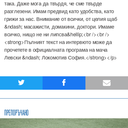
така. Даже мога да твърдя, че сме твърде
разглезени. Имам предвид като удобства, като
грижи за нас. Внимание от всички, от целия щаб
&ndash; масажисти, домакини, доктори. Имаме
всичко, нищо не ни липсва&hellip;<br /><br />
<strong>Пълният текст на интервюто може да
прочетете в официалната програма на мача
Левски &ndash; Локомотив София.</strong></p>
ПРЕПОРЪЧАНО