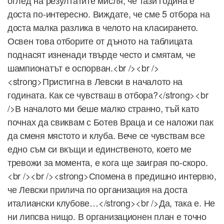
оглед на резултатите мисля, че тази година е
доста по-интересно. Виждате, че сме 5 отбора на
доста малка разлика в челото на класирането.
Освен това отборите от дъното на таблицата
поднасят изненади твърде често и смятам, че
шампионатът e оспорван.<br /><br />
<strong>Пристигна в Левски в началото на
годината. Как се чувстваш в отбора?</strong><br
/>В началото ми беше малко странно, тъй като
почнах да свиквам с Ботев Враца и се наложи пак
да сменя мястото и клуба. Вече се чувствам все
едно съм си вкъщи и единственото, което ме
тревожи за момента, е кога ще заиграя по-скоро.
<br /><br /><strong>Спомена в предишно интервю,
че Левски прилича по организация на доста
италиански клубове…</strong><br />Да, така е. Не
ни липсва нищо. В организационен план е точно