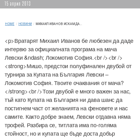
15 април 2013
HOME
/
НОВИНИ
/
МИХАИЛ ИВАНОВ: ИСКАМ ДА...
<p>Вратарят Михаил Иванов бе любезен да даде
интервю за официалната програма на мача
Левски &ndash; Локомотив София.<br /><br />
<strong>Мишо, предстои полуфинален двубой от
турнира за Купата на България Левски –
Локомотив София. Твоите очаквания от мача?
</strong><br />Този двубой е много важен за нас,
тъй като Купата на България ни дава шанс да
постигнем част от желанията на феновете и нас
самите. Както добре знаем, Левски отдавна няма
трофей. Разбира се, титлата има по-голяма
стойност, но и купата ще бъде доста добър