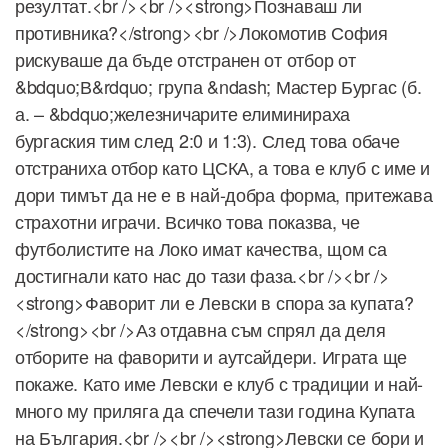
резултат.<br /><br /><strong>Познаваш ли
противника?</strong><br />Локомотив София
рискуваше да бъде отстранен от отбор от
&bdquo;В&rdquo; група &ndash; Мастер Бургас (б.
а. – &bdquo;железничарите елиминираха
бургаския тим след 2:0 и 1:3). След това обаче
отстраниха отбор като ЦСКА, а това е клуб с име и
дори тимът да не е в най-добра форма, притежава
страхотни играчи. Всичко това показва, че
футболистите на Локо имат качества, щом са
достигнали като нас до тази фаза.<br /><br />
<strong>Фаворит ли е Левски в спора за купата?
</strong><br />Аз отдавна съм спрял да деля
отборите на фаворити и аутсайдери. Играта ще
покаже. Като име Левски е клуб с традиции и най-
много му приляга да спечели тази година Купата
на България.<br /><br /><strong>Левски се бори и