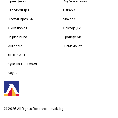
Трансфери
Клубни новини
Евротурнири
Лагери
Честит празник
Мачове
Синя памет
Сектор „Б“
Първа лига
Трансфери
Интервю
Шампионат
ЛЕВСКИ ТВ
Купа на България
Каузи
© 2026 All Rights Reserved Levski.bg