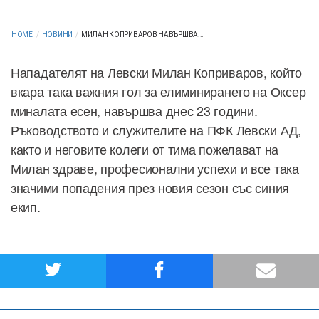
HOME
/
НОВИНИ
/
МИЛАН КОПРИВАРОВ НАВЪРШВА...
Нападателят на Левски Милан Коприваров, който
вкара така важния гол за елиминирането на Оксер
миналата есен, навършва днес 23 години.
Ръководството и служителите на ПФК Левски АД,
както и неговите колеги от тима пожелават на
Милан здраве, професионални успехи и все така
значими попадения през новия сезон със синия
екип.