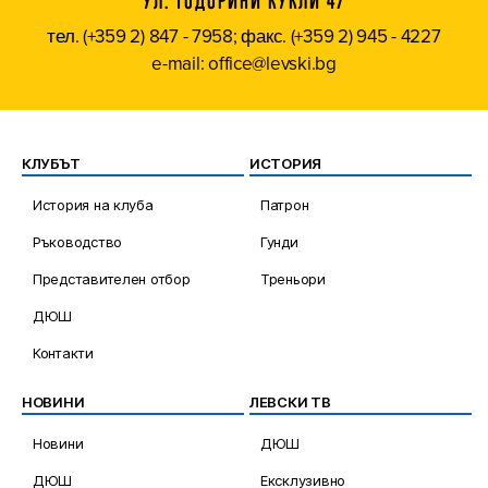
УЛ. ТОДОРИНИ КУКЛИ 47
тел. (+359 2) 847 - 7958; факс. (+359 2) 945 - 4227
e-mail: office@levski.bg
КЛУБЪТ
ИСТОРИЯ
История на клуба
Патрон
Ръководство
Гунди
Представителен отбор
Треньори
ДЮШ
Контакти
НОВИНИ
ЛЕВСКИ ТВ
Новини
ДЮШ
ДЮШ
Ексклузивно