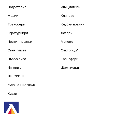
Подготовка
Инициативи
Медии
Клипове
Трансфери
Клубни новини
Евротурнири
Лагери
Честит празник
Мачове
Синя памет
Сектор „Б“
Първа лига
Трансфери
Интервю
Шампионат
ЛЕВСКИ ТВ
Купа на България
Каузи