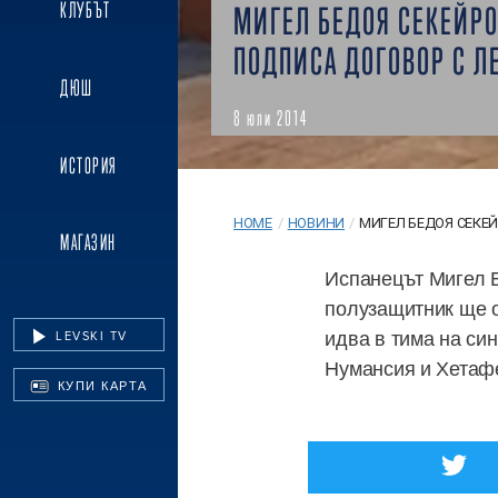
КЛУБЪТ
МИГЕЛ БЕДОЯ СЕКЕЙР
ПОДПИСА ДОГОВОР С Л
ДЮШ
8 юли 2014
ИСТОРИЯ
HOME
/
НОВИНИ
/
МИГЕЛ БЕДОЯ СЕКЕЙ
МАГАЗИН
Испанецът Мигел Б
полузащитник ще о
идва в тима на син
LEVSKI TV
Нумансия и Хетаф
КУПИ КАРТА