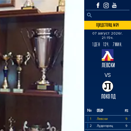
SEARCH BUTTON
Search
for:
предстоящ мач
07 август 2026г.
21:15ч.
1ДЕН 13Ч. 7МИН.
ЛЕВСКИ
VS
ЛОКО ПД
№
ОТБОР
PTS
1
Левски
9
2
Лудогорец
9