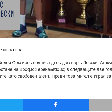
ОС
ЕВСКИ
РОС ПОДПИСА...
едоя Секейрос подписа днес договор с Левски. Атак
стане на &bdquo;Герена&rdquo; в следващите две го
ите като свободен агент. Преди това Мигел е играл за
е.