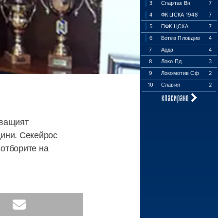
3
Спартак Вн
7
4
ФК ЦСКА 1948
7
5
ПФК ЦСКА
7
6
Ботев Пловдив
4
7
Арда
4
8
Локо Пд
3
9
Локомотив Сф
2
10
Славия
2
класиране
уващият
дини. Секейрос
 отборите на