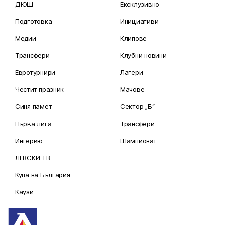
ДЮШ
Ексклузивно
Подготовка
Инициативи
Медии
Клипове
Трансфери
Клубни новини
Евротурнири
Лагери
Честит празник
Мачове
Синя памет
Сектор „Б“
Първа лига
Трансфери
Интервю
Шампионат
ЛЕВСКИ ТВ
Купа на България
Каузи