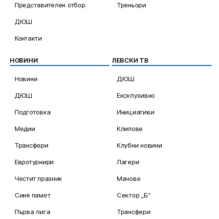
Представителен отбор
Треньори
ДЮШ
Контакти
НОВИНИ
ЛЕВСКИ ТВ
Новини
ДЮШ
ДЮШ
Ексклузивно
Подготовка
Инициативи
Медии
Клипове
Трансфери
Клубни новини
Евротурнири
Лагери
Честит празник
Мачове
Синя памет
Сектор „Б“
Първа лига
Трансфери