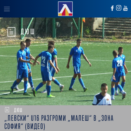
ДЮШ
ДЮШ
„ЛЕВСКИ“ U16 РАЗГРОМИ „МАЛЕШ“ В „ЗОНА
СОФИЯ“ (ВИДЕО)