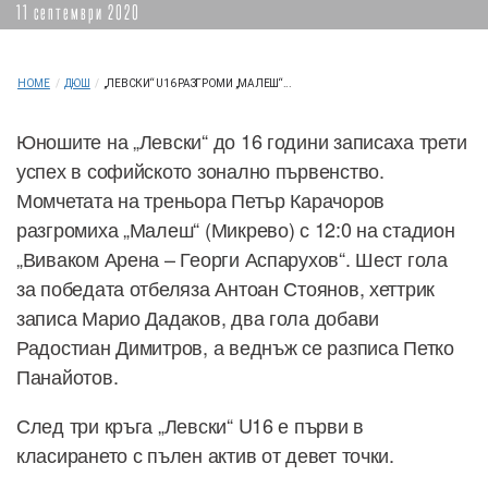
11 септември 2020
HOME
/
ДЮШ
/
„ЛЕВСКИ“ U16 РАЗГРОМИ „МАЛЕШ“...
Юношите на „Левски“ до 16 години записаха трети
успех в софийското зонално първенство.
Момчетата на треньора Петър Карачоров
разгромиха „Малеш“ (Микрево) с 12:0 на стадион
„Виваком Арена – Георги Аспарухов“. Шест гола
за победата отбеляза Антоан Стоянов, хеттрик
записа Марио Дадаков, два гола добави
Радостиан Димитров, а веднъж се разписа Петко
Панайотов.
След три кръга „Левски“ U16 е първи в
класирането с пълен актив от девет точки.