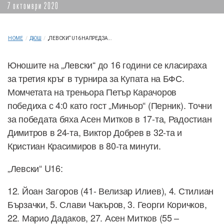
7 октомври 2020
HOME
/
ДЮШ
/
„ЛЕВСКИ“ U16 НАПРЕД ЗА...
Юношите на „Левски“ до 16 години се класираха
за третия кръг в турнира за Купата на БФС.
Момчетата на треньора Петър Карачоров
победиха с 4:0 като гост „Миньор“ (Перник). Точни
за победата бяха Асен Митков в 17-та, Радостиан
Димитров в 24-та, Виктор Добрев в 32-та и
Кристиан Красимиров в 80-та минути.
„Левски“ U16:
12. Йоан Загоров (41- Велизар Илиев), 4. Стилиан
Бързачки, 5. Слави Чакъров, 3. Георги Коричков,
22. Марио Дадаков, 27. Асен Митков (55 –