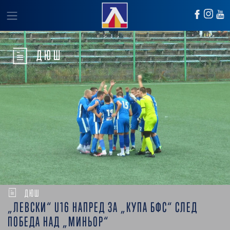
ДЮШ
ДЮШ
„ЛЕВСКИ“ U16 НАПРЕД ЗА „КУПА БФС“ СЛЕД
ПОБЕДА НАД „МИНЬОР“