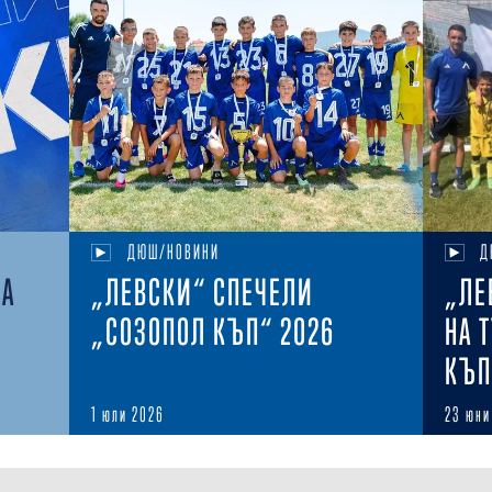
ДЮШ/НОВИНИ
Д
НА
„ЛЕВСКИ“ СПЕЧЕЛИ
„ЛЕ
„СОЗОПОЛ КЪП“ 2026
НА 
КЪП
1 юли 2026
23 юни