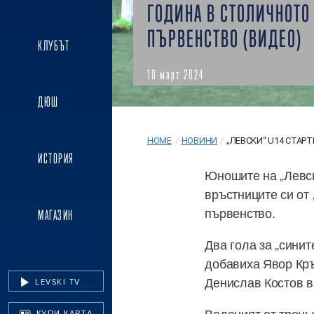
ГОДИНА В СТОЛИЧНОТО
ПЪРВЕНСТВО (ВИДЕО)
КЛУБЪТ
10 март 2024
ДЮШ
HOME
/
НОВИНИ
/
„ЛЕВСКИ“ U14 СТАРТИ
ИСТОРИЯ
Юношите на „Левск
връстниците си от 
първенство.
МАГАЗИН
Два гола за „синит
добавиха Явор Кръс
Денислав Костов в 
LEVSKI TV
Воденият от трень
КУПИ КАРТА