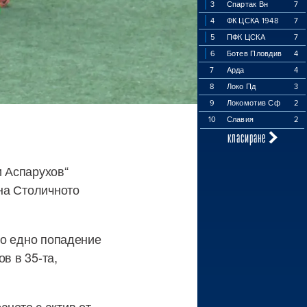
3
Спартак Вн
7
4
ФК ЦСКА 1948
7
5
ПФК ЦСКА
7
6
Ботев Пловдив
4
7
Арда
4
8
Локо Пд
3
9
Локомотив Сф
2
10
Славия
2
класиране
и Аспарухов“
 на Столичното
 по едно попадение
в в 35-та,
ането с актив от