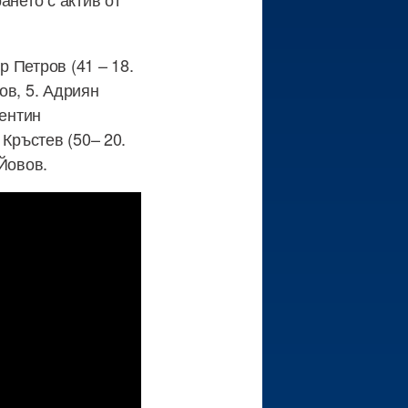
р Петров (41 – 18.
ов, 5. Адриян
лентин
 Кръстев (50– 20.
Йовов.