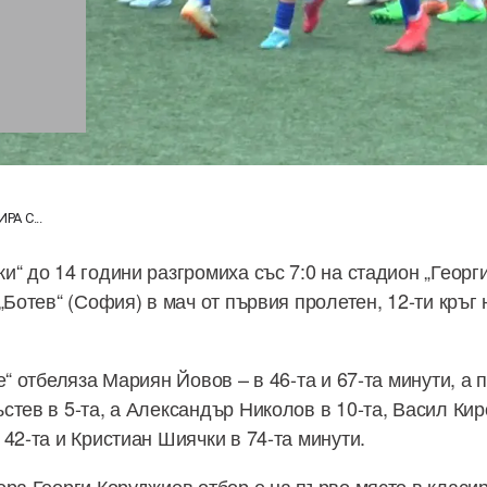
РА С...
и“ до 14 години разгромиха със 7:0 на стадион „Георг
„Ботев“ (София) в мач от първия пролетен, 12-ти кръг
е“ отбеляза Мариян Йовов – в 46-та и 67-та минути, а
тев в 5-та, а Александър Николов в 10-та, Васил Киро
42-та и Кристиан Шиячки в 74-та минути.
ора Георги Коруджиев отбор е на първо място в класир