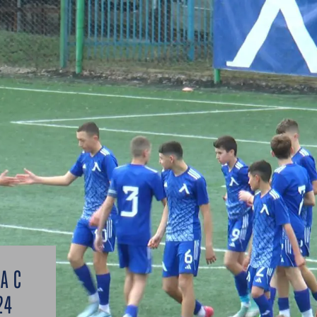
А С
24