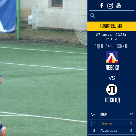
SEARCH BUTTON
Search
for:
предстоящ мач
07 август 2026г.
21:15ч.
1ДЕН 14Ч. 13МИН.
ЛЕВСКИ
VS
ЛОКО ПД
№
ОТБОР
PTS
1
Левски
9
2
Лудогорец
9