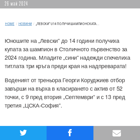
26 май 2024
HOME
/
НОВИНИ
/
„ЛЕВСКИ“ U14 ПОЛУЧИ ШАМПИОНСКАТА...
Юношите на „Левски“ до 14 години получиха
купата за шампион в Столичното първенство за
2024 година. Младите „сини“ надежди спечелиха
титлата три кръга преди края на надпреварата!
Воденият от треньора Георги Коруджиев отбор
завърши на върха в класирането с актив от 52
точки, с 9 пред втория „Септември“ и с 13 пред
третия „ЦСКА-София“.