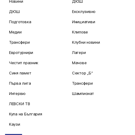
Новини
ДЮШ
ДЮШ
Ексклузивно
Подготовка
Инициативи
Медии
Клипове
Трансфери
Клубни новини
Евротурнири
Лагери
Честит празник
Мачове
Синя памет
Сектор „Б“
Първа лига
Трансфери
Интервю
Шампионат
ЛЕВСКИ ТВ
Купа на България
Каузи