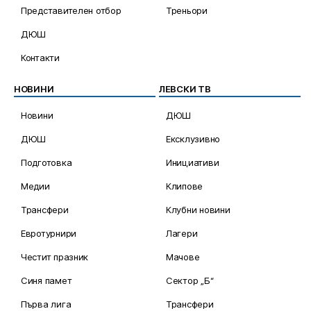
Представителен отбор
Треньори
ДЮШ
Контакти
НОВИНИ
ЛЕВСКИ ТВ
Новини
ДЮШ
ДЮШ
Ексклузивно
Подготовка
Инициативи
Медии
Клипове
Трансфери
Клубни новини
Евротурнири
Лагери
Честит празник
Мачове
Синя памет
Сектор „Б“
Първа лига
Трансфери