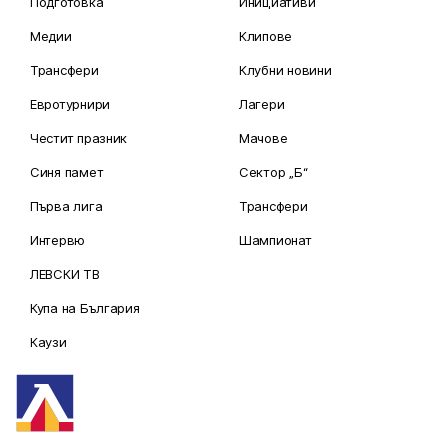
Подготовка
Инициативи
Медии
Клипове
Трансфери
Клубни новини
Евротурнири
Лагери
Честит празник
Мачове
Синя памет
Сектор „Б“
Първа лига
Трансфери
Интервю
Шампионат
ЛЕВСКИ ТВ
Купа на България
Каузи