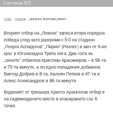
2 септември 2023
HOME
/
НОВИНИ
/
„ЛЕВСКИ II“ РАЗГРОМИ „ПИРИН“...
Вторият отбор на „Левски“ записа втора поредна
победа след като разгроми с 5:0 на стадион
„Георги Аспарухов“ „Пирин“ (Разлог) в мач от 6-ия
кръг в Югозападна Трета лига. Два гола за
„сините“ отбеляза Кристиан Красимиров – в 58-та
и 75-та минути, а по едно попадение добавиха
Виктор Добрев в 8-та, Калоян Петков в 47-та и
Алекс Александров в 66-та минути.
Воденият от треньора Христо Арангелов отбор е
на седемнадесето място в класирането със 6
точки.