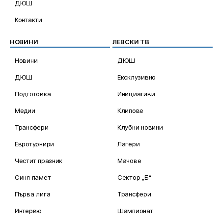
ДЮШ
Контакти
НОВИНИ
ЛЕВСКИ ТВ
Новини
ДЮШ
ДЮШ
Ексклузивно
Подготовка
Инициативи
Медии
Клипове
Трансфери
Клубни новини
Евротурнири
Лагери
Честит празник
Мачове
Синя памет
Сектор „Б“
Първа лига
Трансфери
Интервю
Шампионат