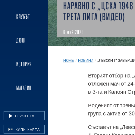
НАРАВНО С „ЦСКА 1948 I
ТРЕТА ЛИГА (ВИДЕО)
КЛУБЪТ
6 май 2023
ДЮШ
HOME
/
НОВИНИ
/
„ЛЕВСКИ II“ ЗАВЪРШИ
ИСТОРИЯ
Вторият отбор на „
отложен мач от 24-
МАГАЗИН
в 3-та и Калоян Ст
Воденият от трень
група с актив от 30
LEVSKI TV
Съставът на „Левск
КУПИ КАРТА
4. Георги Коричков