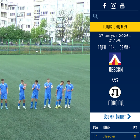
SEARCH BUTTON
Search
for:
предстоящ мач
07 август 2026г.
21:15ч.
1ДЕН 11Ч. 59МИН.
ЛЕВСКИ
VS
ЛОКО ПД
Вземи билет
№
ОТБОР
PTS
1
Левски
9