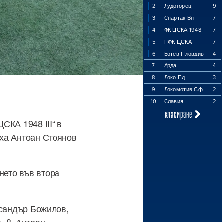
2
Лудогорец
9
3
Спартак Вн
7
4
ФК ЦСКА 1948
7
5
ПФК ЦСКА
7
6
Ботев Пловдив
4
7
Арда
4
8
Локо Пд
3
9
Локомотив Сф
2
10
Славия
2
класиране
СКА 1948 III“ в
яха Антоан Стоянов
нето във втора
ександър Божилов,
, 8. Антоан