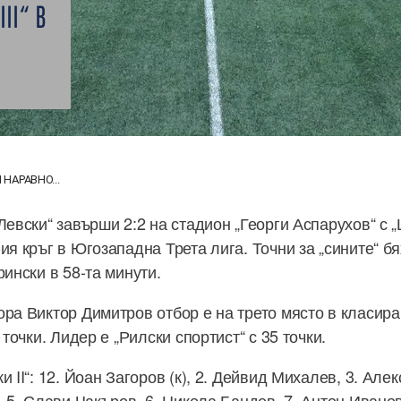
II“ В
 НАРАВНО...
Левски“ завърши 2:2 на стадион „Георги Аспарухов“ с „Ц
ия кръг в Югозападна Трета лига. Точни за „сините“ б
рински в 58-та минути.
ора Виктор Димитров отбор е на трето място в класира
 точки. Лидер е „Рилски спортист“ с 35 точки.
и II“: 12. Йоан Загоров (к), 2. Дейвид Михалев, 3. Ал
, 5. Слави Чакъров, 6. Никола Бандев, 7. Антон Иванов