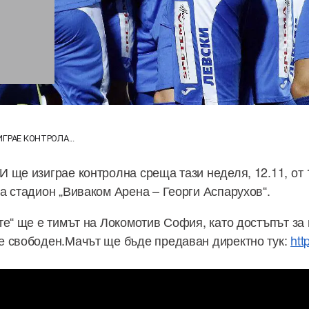
ГРАЕ КОНТРОЛА...
 ще изиграе контролна среща тази неделя, 12.11, от 
а стадион „Виваком Арена – Георги Аспарухов“.
те“ ще е тимът на Локомотив София, като достъпът за
е свободен.Мачът ще бъде предаван директно тук:
htt