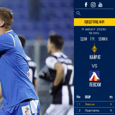
SEARCH BUTTON
Search
for:
предстоящ мач
11 август 2026г.
18:00ч.
3ДНИ 11Ч. 59МИН.
КАЙРАТ
VS
ЛЕВСКИ
№
ОТБОР
PTS
1
Левски
9
2
Лудогорец
9