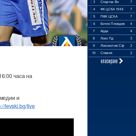
3
Спартак Вн
7
4
ФК ЦСКА 1948
7
5
ПФК ЦСКА
7
6
Ботев Пловдив
4
7
Арда
4
8
Локо Пд
3
9
Локомотив Сф
2
10
Славия
2
класиране
16:00 часа на
 медии и
p://levski.bg/live