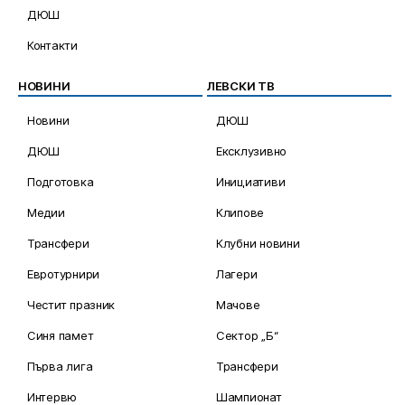
ДЮШ
Контакти
НОВИНИ
ЛЕВСКИ ТВ
Новини
ДЮШ
ДЮШ
Ексклузивно
Подготовка
Инициативи
Медии
Клипове
Трансфери
Клубни новини
Евротурнири
Лагери
Честит празник
Мачове
Синя памет
Сектор „Б“
Първа лига
Трансфери
Интервю
Шампионат