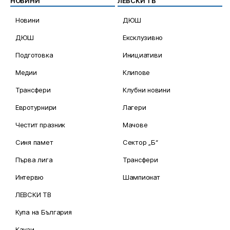
НОВИНИ
ЛЕВСКИ ТВ
Новини
ДЮШ
ДЮШ
Ексклузивно
Подготовка
Инициативи
Медии
Клипове
Трансфери
Клубни новини
Евротурнири
Лагери
Честит празник
Мачове
Синя памет
Сектор „Б“
Първа лига
Трансфери
Интервю
Шампионат
ЛЕВСКИ ТВ
Купа на България
Каузи