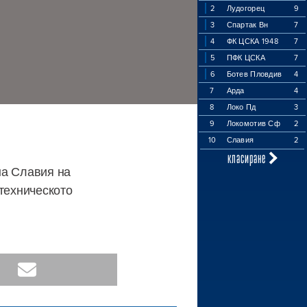
2
Лудогорец
9
3
Спартак Вн
7
4
ФК ЦСКА 1948
7
5
ПФК ЦСКА
7
6
Ботев Пловдив
4
7
Арда
4
8
Локо Пд
3
9
Локомотив Сф
2
10
Славия
2
класиране
на Славия на
-техническото