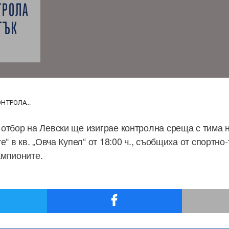
ТРОЛА
ТЪК
НТРОЛА...
отбор на Левски ще изиграе контролна среща с тима 
е“ в кв. „Овча Купел“ от 18:00 ч., съобщиха от спортно
ампионите.