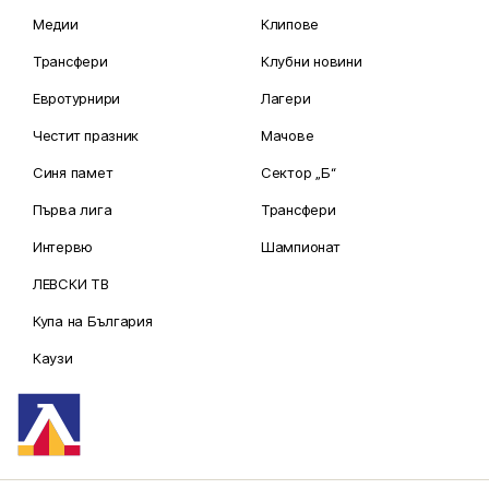
Медии
Клипове
Трансфери
Клубни новини
Евротурнири
Лагери
Честит празник
Мачове
Синя памет
Сектор „Б“
Първа лига
Трансфери
Интервю
Шампионат
ЛЕВСКИ ТВ
Купа на България
Каузи