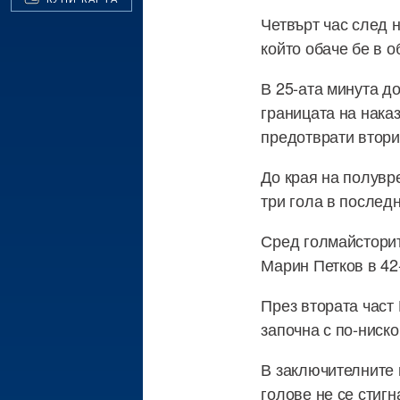
Четвърт час след 
който обаче бе в 
В 25-ата минута д
границата на нака
предотврати втори
До края на полувр
три гола в последн
Сред голмайсторит
Марин Петков в 42
През втората част
започна с по-ниско
В заключителните 
голове не се стигн