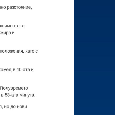
но разстояние,
Нашименто от
нжира и
положения, като с
амед в 40-ата и
. Полувремето
 в 53-ата минута.
, но до нови