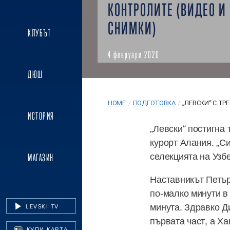
КОНТРОЛИТЕ (ВИДЕО И
СНИМКИ)
КЛУБЪТ
4 февруари 2020
ДЮШ
HOME
/
ПОДГОТОВКА
/
„ЛЕВСКИ“ С ТРЕ
ИСТОРИЯ
„Левски“ постигна
курорт Алания. „Си
селекцията на Узбе
МАГАЗИН
Наставникът Петър
по-малко минути в 
минута. Здравко Д
LEVSKI TV
първата част, а Ха
КУПИ КАРТА