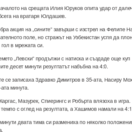
началото на срещата Илия Юруков опита удар от далеч
обсега на вратаря Юлдашев.
обра акция на „сините“ завърши с изстрел на Фелипе 
зателното поле, но стражът на Узбекистан успя да пло
 гол в мрежата си.
емето „Левски“ продължи с натиска и създаде още куп 
ите десет минути резултатът набъбна на 4:0.
е се записаха Здравко Димитров в 35-ата, Насиру Мох
-ата минута.
 Каргас, Мазурек, Спиерингс и Робърта влязоха в игра
 темпо с оглед на резултата, а Хашимов намали на 4:1
минути двата тима си размениха по няколко положения
а.