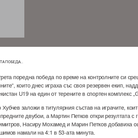
ТА ПОБЕДА...
 трета поредна победа по време на контролните си сре
ните“, които днес играха със своя резервен екип, над
кистан U19 на един от терените в спортен комплекс „Go
 Хубчев заложи в титулярния състав на играчите, кои
предните двубои, а Мартин Петков откри резултата с г
имитров, Насиру Мохамед и Марин Петков добавиха о
шимов намали на 4:1 в 53-ата минута.