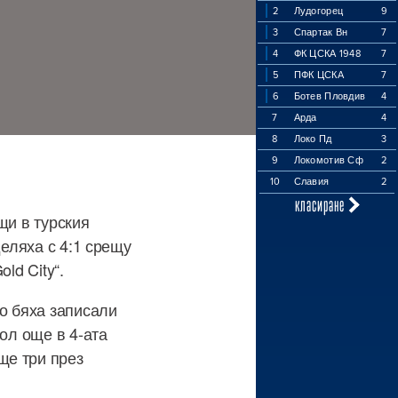
2
Лудогорец
9
3
Спартак Вн
7
4
ФК ЦСКА 1948
7
5
ПФК ЦСКА
7
6
Ботев Пловдив
4
7
Арда
4
8
Локо Пд
3
9
Локомотив Сф
2
10
Славия
2
класиране
щи в турския
деляха с 4:1 срещу
ld City“.
то бяха записали
ол още в 4-ата
ще три през