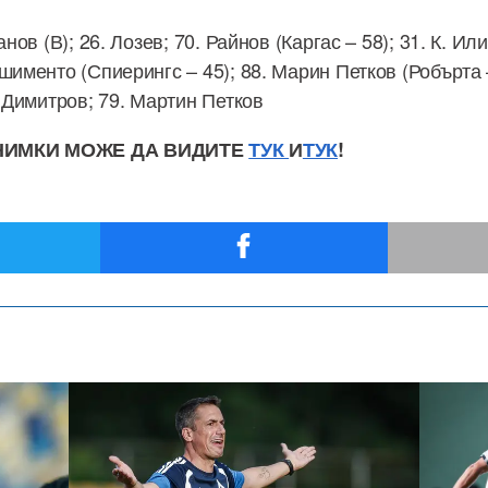
анов (В); 26. Лозев; 70. Райнов (Каргас – 58); 31. К. Ил
шименто (Спиерингс – 45); 88. Марин Петков (Робърта –
. Димитров; 79. Мартин Петков
НИМКИ МОЖЕ ДА ВИДИТЕ
ТУК
И
ТУК
!