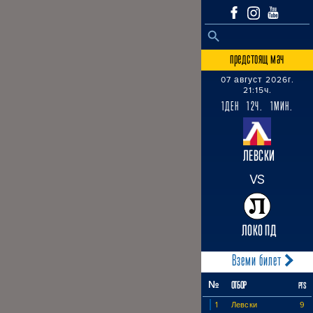
SEARCH BUTTON
Search
for:
предстоящ мач
07 август 2026г.
21:15ч.
1ДЕН 12Ч. 1МИН.
ЛЕВСКИ
VS
ЛОКО ПД
Вземи билет
№
ОТБОР
PTS
1
Левски
9