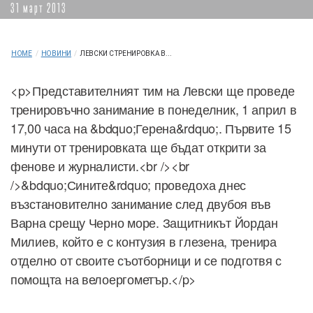
31 март 2013
HOME
/
НОВИНИ
/
ЛЕВСКИ С ТРЕНИРОВКА В...
<p>Представителният тим на Левски ще проведе
тренировъчно занимание в понеделник, 1 април в
17,00 часа на &bdquo;Герена&rdquo;. Първите 15
минути от тренировката ще бъдат открити за
фенове и журналисти.<br /><br
/>&bdquo;Сините&rdquo; проведоха днес
възстановително занимание след двубоя във
Варна срещу Черно море. Защитникът Йордан
Милиев, който е с контузия в глезена, тренира
отделно от своите съотборници и се подготвя с
помощта на велоергометър.</p>