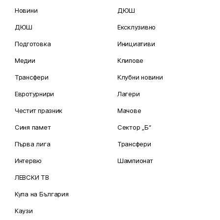
Новини
ДЮШ
ДЮШ
Ексклузивно
Подготовка
Инициативи
Медии
Клипове
Трансфери
Клубни новини
Евротурнири
Лагери
Честит празник
Мачове
Синя памет
Сектор „Б“
Първа лига
Трансфери
Интервю
Шампионат
ЛЕВСКИ ТВ
Купа на България
Каузи