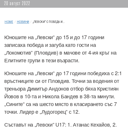
28 август 2022
HOME
/
НОВИНИ
/
„ЛЕВСКИ“ С ПОБЕДА И...
Юношите на „Левски“ до 15 и до 17 години
записаха победа и загуба като гости на
„Локомотив“ (Пловдив) в мачове от 4-ия кръг на
Елитните групи в тези възрасти.
Юношите на „Левски“ до 17 години победиха с 2:1
връстниците си от Пловдив. Точни за водения от
треньора Димитър Андонов отбор бяха Кристиян
Йовов в 10-та и Никола Бандев в 38-та минути.
„Сините“ са на шесто място в класирането със 7
точки. Лидер е „Лудогорец“ с 12.
Съставът на „Левски“ U17: 1. Атанас Кехайов, 2.