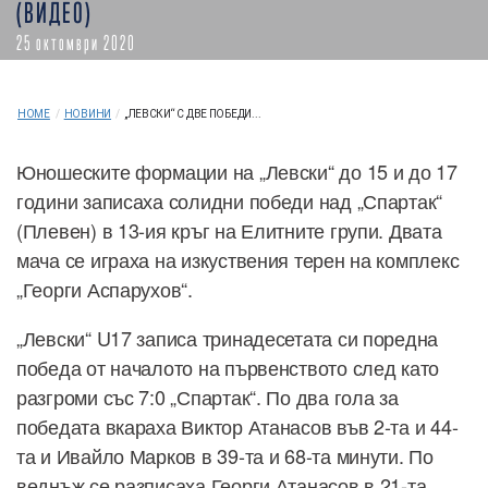
(ВИДЕО)
25 октомври 2020
HOME
/
НОВИНИ
/
„ЛЕВСКИ“ С ДВЕ ПОБЕДИ...
Юношеските формации на „Левски“ до 15 и до 17
години записаха солидни победи над „Спартак“
(Плевен) в 13-ия кръг на Елитните групи. Двата
мача се играха на изкуствения терен на комплекс
„Георги Аспарухов“.
„Левски“ U17 записа тринадесетата си поредна
победа от началото на първенството след като
разгроми със 7:0 „Спартак“. По два гола за
победата вкараха Виктор Атанасов във 2-та и 44-
та и Ивайло Марков в 39-та и 68-та минути. По
веднъж се разписаха Георги Атанасов в 21-та,