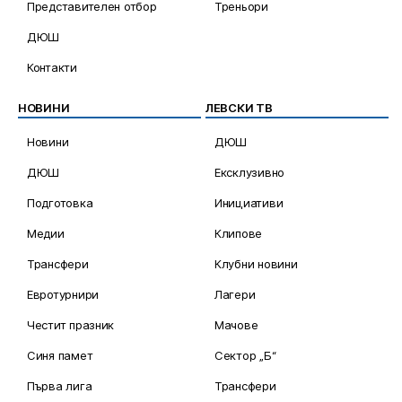
Представителен отбор
Треньори
ДЮШ
Контакти
НОВИНИ
ЛЕВСКИ ТВ
Новини
ДЮШ
ДЮШ
Ексклузивно
Подготовка
Инициативи
Медии
Клипове
Трансфери
Клубни новини
Евротурнири
Лагери
Честит празник
Мачове
Синя памет
Сектор „Б“
Първа лига
Трансфери