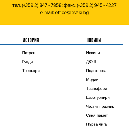
тел. (+359 2) 847 - 7958; факс. (+359 2) 945 - 4227
e-mail: office@levski.bg
ИСТОРИЯ
НОВИНИ
Патрон
Новини
Гунди
ДЮШ
Треньори
Подготовка
Медии
Трансфери
Евротурнири
Честит празник
Синя памет
Първа лига