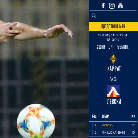
SEARCH BUTTON
Search
for:
предстоящ мач
11 август 2026г.
18:00ч.
2ДНИ 9Ч. 55МИН.
КАЙРАТ
VS
ЛЕВСКИ
№
ОТБОР
PTS
1
Левски
12
2
ФК ЦСКА 1948
10