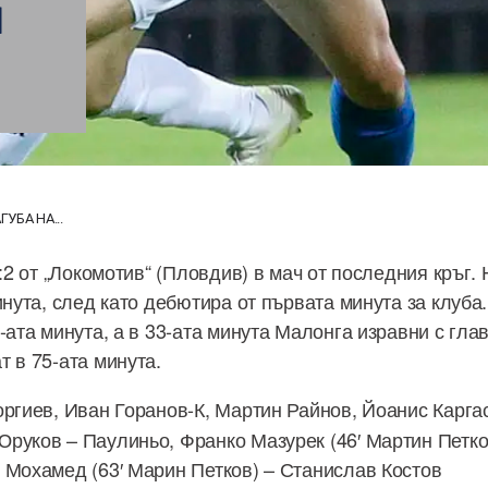
Я
ГУБА НА...
1:2 от „Локомотив“ (Пловдив) в мач от последния кръг
инута, след като дебютира от първата минута за клуба
-ата минута, а в 33-ата минута Малонга изравни с гла
т в 75-ата минута.
еоргиев, Иван Горанов-К, Мартин Райнов, Йоанис Карга
руков – Паулиньо, Франко Мазурек (46′ Мартин Петко
 Мохамед (63′ Марин Петков) – Станислав Костов