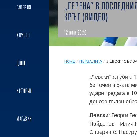
„ГЕРЕНА“ В ПОСЛЕДНИ
ГАЛЕРИЯ
КРЪГ (ВИДЕО)
12 юли 2020
КЛУБЪТ
HOME
/
ПЪРВА ЛИГА
/
„ЛЕВСКИ“ СЪС ЗА
ДЮШ
„Левски“ загуби с 
бе точен в 5-ата м
ИСТОРИЯ
удари гредата в 10
донесе пълен обра
: Георги Г
Левски
МАГАЗИН
Найденов – Илия Ю
Спиерингс, Насиру