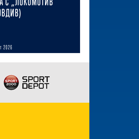
А С „ЛОКОМОТИВ“
ОВДИВ)
ст 2026