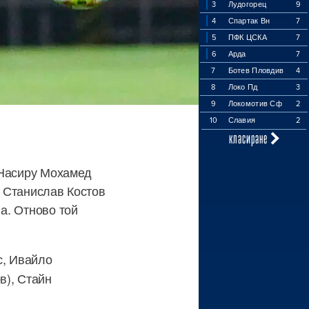
3
Лудогорец
9
4
Спартак Вн
7
5
ПФК ЦСКА
7
6
Арда
7
7
Ботев Пловдив
4
8
Локо Пд
3
9
Локомотив Сф
2
10
Славия
2
класиране
. Насиру Мохамед
. Станислав Костов
ва. Отново той
с, Ивайло
в), Стайн