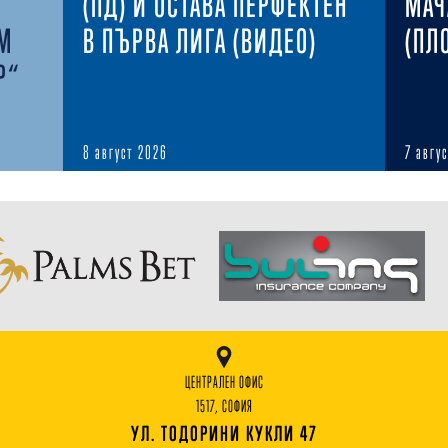
(ПД) И ОСТАВА ПЕРФЕКТЕН
МАЧ
ЪМ
В ПЪРВА ЛИГА (ВИДЕО)
(ПЛ
Р“
8 август 2026
7 авгу
ЦЕНТРАЛЕН ОФИС
1517, СОФИЯ
УЛ. ТОДОРИНИ КУКЛИ 47