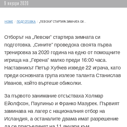
9 януари 2020
HOME
/
ПОДГОТОВКА
/
„ЛЕВСКИ“ СТАРТИРА ЗИМНАТА СИ...
Отборът на „Левски“ стартира зимната си
подготовка. „Сините“ проведоха своята първа
тренировка за 2020 година на едно от помощните
игрища на „Герена“ малко преди 16:00 часа.
Наставникът Петър Хубчев изведе 22 играча, като
преди основната група излезе таланта Станислав
Иванов, който въртеше обиколки.
За първото занимание отсъстваха Холмар
Ейолфсон, Паулиньо и Франко Мазурек. Първият
заминава на лагер с националния отбор на
Исландия, а останалите двама имат разрешение
да се присъединят на 11 януари към