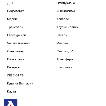
ДЮШ
Ексклузивно
Подготовка
Инициативи
Медии
Клипове
Трансфери
Клубни новини
Евротурнири
Лагери
Честит празник
Мачове
Синя памет
Сектор „Б“
Първа лига
Трансфери
Интервю
Шампионат
ЛЕВСКИ ТВ
Купа на България
Каузи