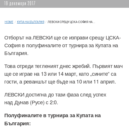
19 декември 2017
HOME
/
КУПА НА БЪЛГАРИЯ
/
ЛЕВСКИ СРЕЩУ ЦСКА-СОФИЯ НА...
Отборът на ЛЕВСКИ ще се изправи срещу ЦСКА-
София в полуфиналите от турнира за Купата на
България.
Това отреди тегленият днес жребий. Първият мач
ще се играе на 13 или 14 март, като „сините“ са
гости, а реваншът ще бъде на 10 или 11 април.
ЛЕВСКИ достигна до тази фаза след успех
над Дунав (Русе) с 2:0.
Полуфиналите в турнира за Купата на
България: