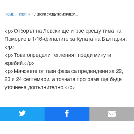
HOME
/
НОВИНИ
/
ЛЕВСКИ СРЕЩУ ПОМОРИЕ ЗА...
<p>Отборът на Левски ще играе срещу тима на
Поморие в 1/16-финалите за Купата на България.
</p>
<p>Това определи тегленият преди минути
жребий.</p>
<p>Мачовете от тази фаза са предвидени за 22,
23 и 24 септември, а точната програма ще бъде
уточнена допълнително.</p>