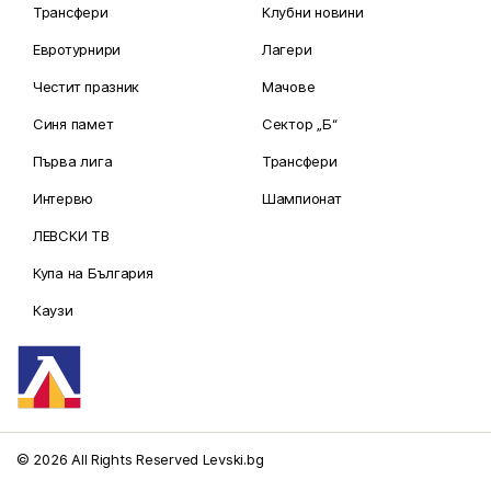
Трансфери
Клубни новини
Евротурнири
Лагери
Честит празник
Мачове
Синя памет
Сектор „Б“
Първа лига
Трансфери
Интервю
Шампионат
ЛЕВСКИ ТВ
Купа на България
Каузи
© 2026 All Rights Reserved Levski.bg