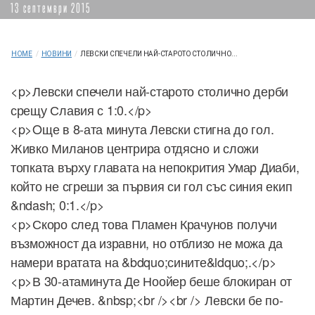
13 септември 2015
HOME
/
НОВИНИ
/
ЛЕВСКИ СПЕЧЕЛИ НАЙ-СТАРОТО СТОЛИЧНО...
<p>Левски спечели най-старото столично дерби
срещу Славия с 1:0.</p>
<p>Oще в 8-ата минута Левски стигна до гол.
Живко Миланов центрира отдясно и сложи
топката върху главата на непокрития Умар Диаби,
който не сгреши за първия си гол със синия екип
&ndash; 0:1.</p>
<p>Скоро след това Пламен Крачунов получи
възможност да изравни, но отблизо не можа да
намери вратата на &bdquo;сините&ldquo;.</p>
<p>В 30-атаминута Де Ноойер беше блокиран от
Мартин Дечев. &nbsp;<br /><br /> Левски бе по-