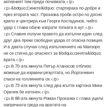
активният тим преди почивката.</p>
<p>&bdquo;Сините&ldquo; стартираха по-добре и
през втората част. Прохазка проби остро по дясно
крило и центрира към Георги Костадинов, чийто
удар с глава обаче изпрати топката в аут.</p>
<p>Славия получи правото да изпълни един след
друг два преки свободни удара от опасна позиция.
И в двата случая след изпълнението на Манзоро
не се стигна до опасност за &bdquo;синята&ldquo;
врата.</p>
<p>В 70-ата минута Петър Атанасов отблизо
можеше да изравни резултата, но Йоргачевич
спаси на голлинията си.</p>
<p>В 73-ата минута след два жълти картона Мики
Орачев бе изгонен.</p>
<p>В 88-ата минута Роман Прохазка с глава уцели
напречната греда на вратата на