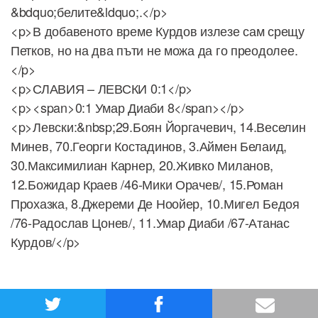
&bdquo;белите&ldquo;.</p>
<p>В добавеното време Курдов излезе сам срещу
Петков, но на два пъти не можа да го преодолее.
</p>
<p>СЛАВИЯ – ЛЕВСКИ 0:1</p>
<p><span>0:1 Умар Диаби 8</span></p>
<p>Левски:&nbsp;29.Боян Йоргачевич, 14.Веселин
Минев, 70.Георги Костадинов, 3.Аймен Белаид,
30.Максимилиан Карнер, 20.Живко Миланов,
12.Божидар Краев /46-Мики Орачев/, 15.Роман
Прохазка, 8.Джереми Де Ноойер, 10.Мигел Бедоя
/76-Радослав Цонев/, 11.Умар Диаби /67-Атанас
Курдов/</p>