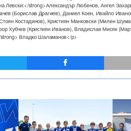
на Левски:</strong>Александър Любенов, Ангел Заха
ачев (Борислав Драгиев), Даниел Коен, Ивайло Ивано
 (Стоян Костадинов), Кристиян Манковски (Милен Шума
ор Хубчев (Кристиян Иванов), Владислав Мисяк (Мар
/strong> Владко Шаламанов</p>