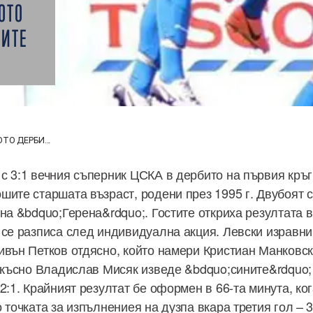
ОТО
ШИТЕ
ТО ДЕРБИ...
с 3:1 вечния съперник ЦСКА в дербито на първия кръг
шите старшата възраст, родени през 1995 г. Двубоят с
на &bdquo;Герена&rdquo;. Гостите откриха резултата в
 се разписа след индивидуална акция. Левски изравни 
ивън Петков отдясно, който намери Кристиан Манковски
о-късно Владислав Мисяк изведе &bdquo;сините&rdquo;
2:1. Крайният резултат бе оформен в 66-та минута, ко
 точката за изпълнениея на дузпа вкара третия гол – 3: