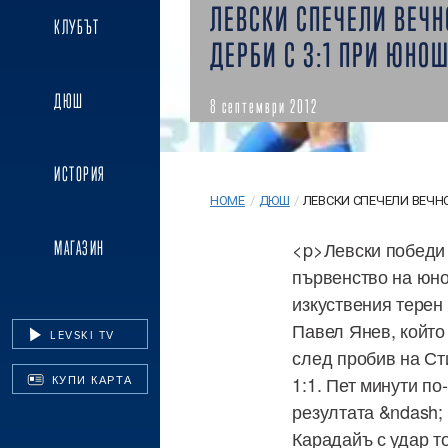
ЛЕВСКИ СПЕЧЕЛИ ВЕЧН
КЛУБЪТ
ДЕРБИ С 3:1 ПРИ ЮНО
ДЮШ
8 септември 2012
ИСТОРИЯ
HOME
/
ДЮШ
/
ЛЕВСКИ СПЕЧЕЛИ ВЕЧНО
<p>Левски победи 
МАГАЗИН
първенство на юно
изкуствения терен 
Павел Янев, който
LEVSKI TV
след пробив на Ст
1:1. Пет минути п
КУПИ КАРТА
резултата &ndash; 
Карадайъ с удар то