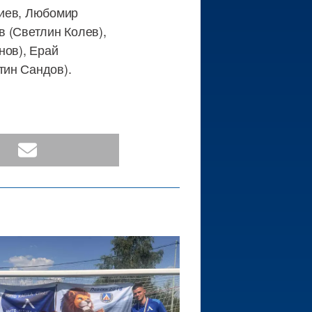
риев, Любомир
в (Светлин Колев),
нов), Ерай
тин Сандов).