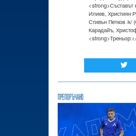
<strong>Съставът 
Илиев, Християн Р
Стивън Петков /к/
Карадайъ, Христоф
<strong>Треньор:<
ПРЕПОРЪЧАНО