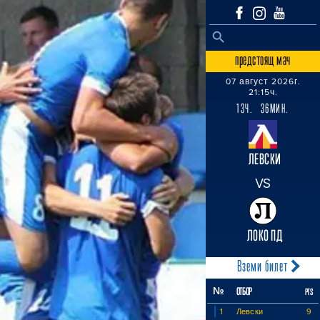
SEARCH BUTTON
Search
for:
предстоящ мач
07 август 2026г.
21:15ч.
13Ч. 36МИН.
ЛЕВСКИ
VS
ЛОКО ПД
Вземи билет
№
ОТБОР
PTS
1
Левски
9