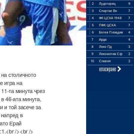
2
Лудогорец
9
3
Спартак Вн
7
4
ФК ЦСКА 1948
7
5
ПФК ЦСКА
7
6
Ботев Пловдив
4
7
Арда
4
8
Локо Пд
3
9
Локомотив Сф
2
10
Славия
2
класиране
 на столичното
е игра на
 11-та минута чрез
в 46-ата минута,
 и той засече за
 напред в
гато Ерай
1.<br /><br />