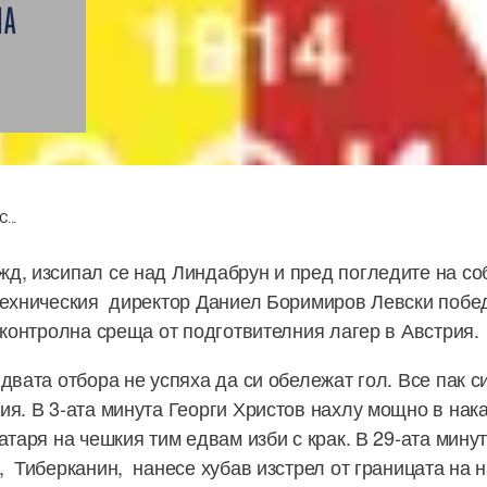
НА
...
д, изсипал се над Линдабрун и пред погледите на со
техническия директор Даниел Боримиров Левски побе
 контролна среща от подготвителния лагер в Австрия.
 двата отбора не успяха да си обележат гол. Все пак 
ия. В 3-ата минута Георги Христов нахлу мощно в нак
атаря на чешкия тим едвам изби с крак. В 29-ата мину
, Тиберканин, нанесе хубав изстрел от границата на 