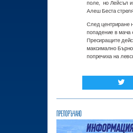
поле, но Лейсъл и
Алеш Беста стреля
След центриране н
попадение в мача 
Пресиращите дейст
максимално Бърно
попречиха на левс
ПРЕПОРЪЧАНО