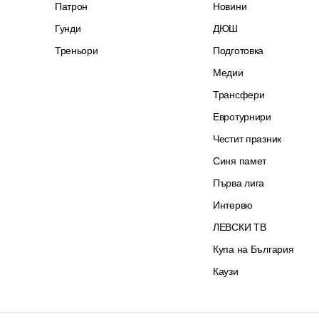
Патрон
Новини
Гунди
ДЮШ
Треньори
Подготовка
Медии
Трансфери
Евротурнири
Честит празник
Синя памет
Първа лига
Интервю
ЛЕВСКИ ТВ
Купа на България
Каузи