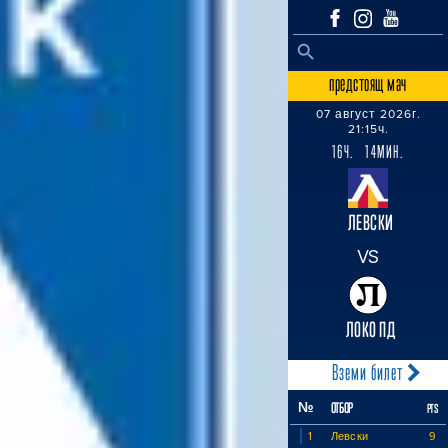
SEARCH BUTTON
Search
for:
предстоящ мач
07 август 2026г.
21:15ч.
16Ч. 14МИН.
ЛЕВСКИ
VS
ЛОКО ПД
Вземи билет
№
ОТБОР
PTS
1
Левски
9