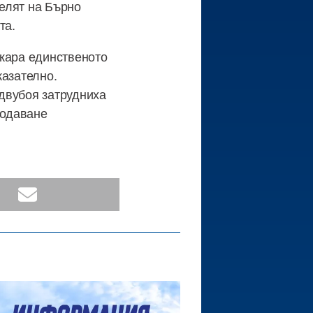
телят на Бърно
та.
вкара единственото
казателно.
двубоя затрудниха
подаване