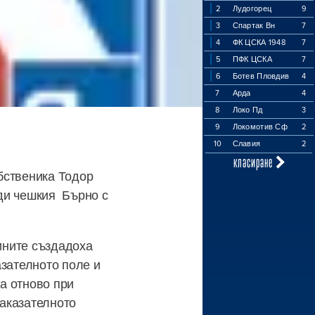
2
Лудогорец
9
3
Спартак Вн
7
4
ФК ЦСКА 1948
7
5
ПФК ЦСКА
7
6
Ботев Пловдив
4
7
Арда
4
8
Локо Пд
3
9
Локомотив Сф
2
10
Славия
2
класиране
бственика Тодор
ди чешкия Бърно с
сините създадоха
азателното поле и
та отново при
наказателното