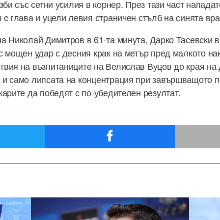
зби със сетни усилия в корнер. През тази част напада
 с глава и уцели левия страничен стълб на синята вра
а Николай Димитров в 61-та минута, Дарко Тасевски 
с мощен удар с десния крак на метър пред малкото на
вия на възпитаниците на Велислав Вуцов до края на 
 и само липсата на концентрация при завършващото 
карите да победят с по-убедителен резултат.