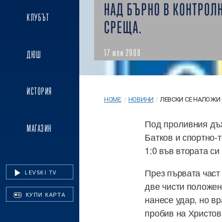
НАД БЪРНО В КОНТРОЛ
КЛУБЪТ
СРЕЩА.
17 юли 2008
ДЮШ
ИСТОРИЯ
HOME
/
НОВИНИ
/
ЛЕВСКИ СЕ НАЛОЖИ С
Под проливния дъж
МАГАЗИН
Батков и спортно-
1:0 във втората си
През първата част
LEVSKI TV
две чисти положен
КУПИ КАРТА
нанесе удар, но вр
пробив на Христов